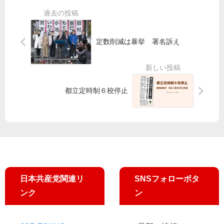
一
能
立
声
せ
病
田
ず
院
村
落
直
み
定数削減は暴挙 署名訴え
札
営
さ
率
・
子
９
羽
氏
９
田
が
都立定時制６校停止
％
新
初
超
ル
当
ー
選
ト
公
開
／
請
日本共産党関連リ
SNSフォローボタ
願
ンク
ン
・
陳
情