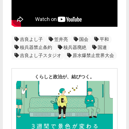
吉良よし子
笠井亮
国会
平和
核兵器禁止条約
核兵器廃絶
国連
吉良よし子スタジオ
原水爆禁止世界大会
くらしと政治が、結びつく。