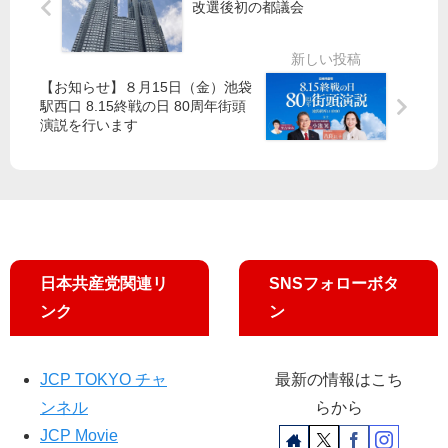
事
改選後初の都議会
使
添
責
わ
拓
任
な
参
問
い
院
【お知らせ】８月15日（金）池袋
う
で
議
駅西口 8.15終戦の日 80周年街頭
員
演説を行います
中
が
3
あ
生
い
が
さ
証
つ
言
日本共産党関連リ
SNSフォローボタ
ンク
ン
JCP TOKYO チャ
最新の情報はこち
ンネル
らから
JCP Movie