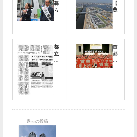
暮
【
ら
豊
し
洲
守
弁
る
論
５
】
候
「
都
首
補
汚
立
都
染
校
圏
葛
地
入
の
飾
を
試
建
区
高
ベ
設
議
額
ネ
労
選
購
ッ
働
が
入
セ
者
告
」
英
の
示
石
語
集
原
テ
会
元
ス
で
知
ト
山