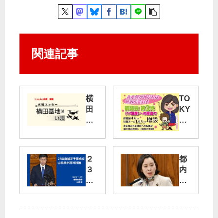
関連記事
横
TO
田
KY
基
O
地
日
は
本
い
共
２
都
ま
産
３
内
（
党
年
賃
２
カ
度
貸
）
ク
補
に
サ
正
家
問
ン