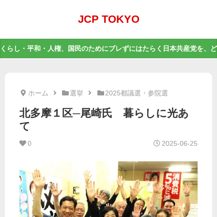
JCP TOKYO
くらし・平和・人権、国民のためにブレずにはたらく日本共産党を、ど
ホーム
選挙
2025都議選・参院選
北多摩１区─尾崎氏 暮らしに光あ
て
0
2025-06-25