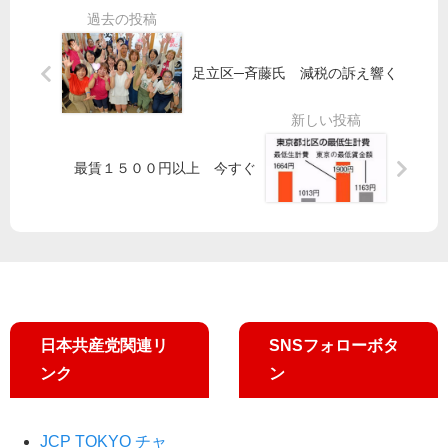
予
賃
題
部
算
支
が
！
成
援
多
第
足立区─斉藤氏 減税の訴え響く
立
を
す
7
ぎ
弾
物
る
価
高
最賃１５００円以上 今すぐ
騰
に
向
き
合
わ
ず
日本共産党関連リ
SNSフォローボタ
ンク
ン
JCP TOKYO チャ