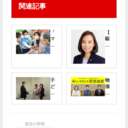
関連記事
「
【
マ
駆
イ
け
ナ
あ
」
る
強
記
制
】
や
吉
子
物
め
良
ど
価
よ
よ
も
高
し
の
か
東
子
動
ら
京
参
員
都
・
院
中
民
大
議
止
生
田
員