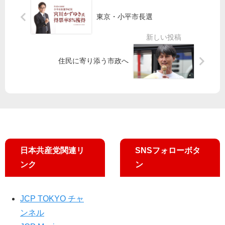
を
活
／
を
東京・小平市長選
谷
今
五
守
川
の
輪
る
・
学
観
緊
坂
校
戦
急
住民に寄り添う市政へ
井
は
で
要
候
密
求
補
す
共
が
ぎ
産
宣
る
党
伝
都
議
団
日本共産党関連リ
SNSフォローボタ
ンク
ン
知
事
ら
JCP TOKYO チャ
に
ンネル
要