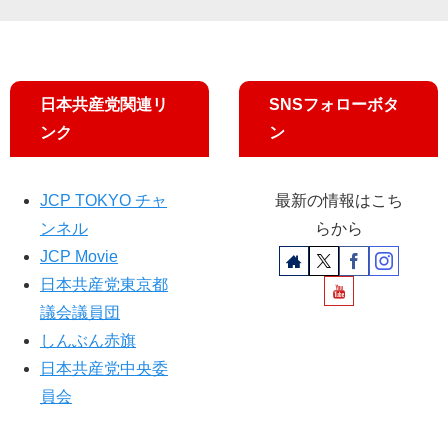
し
ひ
ー
予
た
ろ
ク
定
ば
候
」
補
第
（
日本共産党関連リ
SNSフォローボタ
69
６
ンク
ン
1
９
号
）
を
現
掲
JCP TOKYO チャ
最新の情報はこち
載
ンネル
らから
し
JCP Movie
ま
日本共産党東京都
し
た
議会議員団
しんぶん赤旗
日本共産党中央委
員会