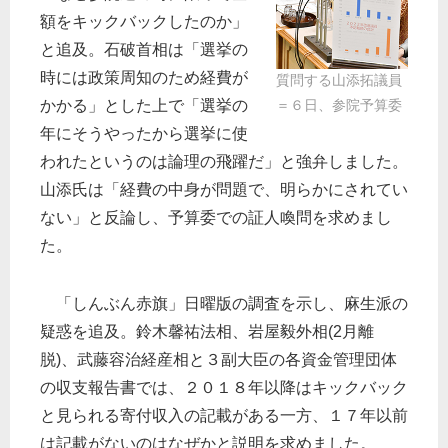
額をキックバックしたのか」
と追及。石破首相は「選挙の
時には政策周知のため経費が
質問する山添拓議員
かかる」とした上で「選挙の
＝６日、参院予算委
年にそうやったから選挙に使
われたというのは論理の飛躍だ」と強弁しました。
山添氏は「経費の中身が問題で、明らかにされてい
ない」と反論し、予算委での証人喚問を求めまし
た。
「しんぶん赤旗」日曜版の調査を示し、麻生派の
疑惑を追及。鈴木馨祐法相、岩屋毅外相(2月離
脱)、武藤容治経産相と３副大臣の各資金管理団体
の収支報告書では、２０１８年以降はキックバック
と見られる寄付収入の記載がある一方、１７年以前
は記載がないのはなぜかと説明を求めました。