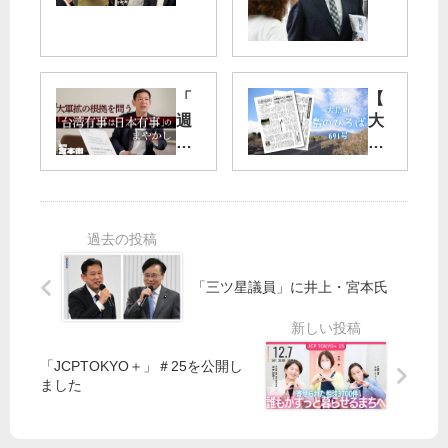
補
康
「
を
政
支
権
え
「
【
交
る
週
大
代
議
刊
島
へ
席
宮
町
」
／
本
】
／
北
徹
島
東
区
」
し
京
（
第
ょ
の
定
8
の
小
数
「三ツ星議員」に井上・宮本氏
回
ペ
選
３
が
ー
挙
）
公
ジ
区
そ
開
に
「JCPTOKYO＋」＃25を公開し
3
ね
さ
「
ました
氏
は
れ
島
が
じ
ま
の
ト
め