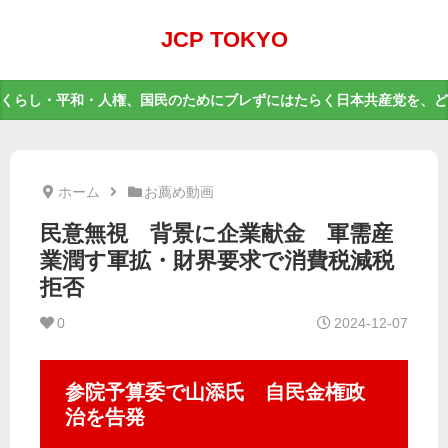
JCP TOKYO
くらし・平和・人権、国民のためにブレずにはたらく日本共産党を、ど
ホーム
お薦め動画
民意無視 背景に企業献金 軍需産
業潤す軍拡・財界要求で消費税減税
拒否
0
2024-12-07
参院予算委で山添氏 自民金権政
治を告発