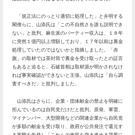
「規正法にのっとり適切に処理した」と弁明する
閣僚らに、山添氏は「この不自然さを誰も説明でき
ない」と批判。麻生派のパーティー収入は、１８年
に突然１億円以上増額しており、１７年以前は裏金
処理していたのではないかと指摘しました。「赤
旗」の取材では茶封筒で裏金を受け取ったとの証言
もあると迫ると、石破首相は取材源が明かされなけ
れば事実確認ができないと主張。山添氏は「自ら調
査すべきだ」と批判しました。
山添氏はさらに、企業・団体献金の禁止を明確に
拒んでいるのは自民党だけだと批判。原発、軍需、
マイナンバー、大型開発などの関連企業から自民党
が多額の献金を受け取り、政府が公共発注で還元す
る実態を告発し「これらの政策を突き進める背景に