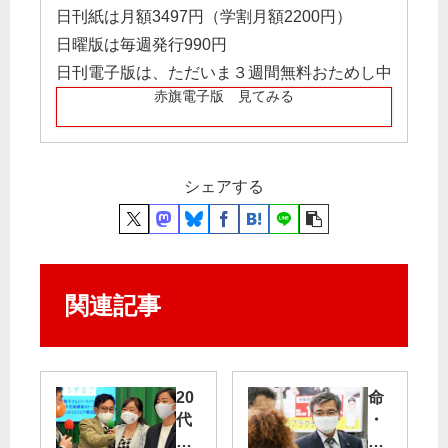
日刊紙は月額3497円（学割月額2200円）
日曜版は毎週発行990円
日刊電子版は、ただいま３週間無料おためし中
赤旗電子版 見てみる
シェアする
関連記事
20
命
代
・
候
健