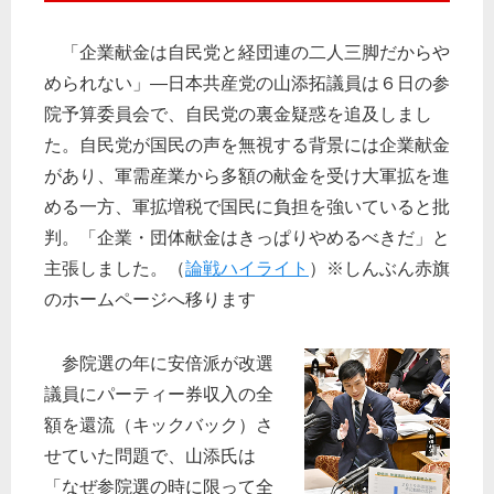
「企業献金は自民党と経団連の二人三脚だからや
められない」―日本共産党の山添拓議員は６日の参
院予算委員会で、自民党の裏金疑惑を追及しまし
た。自民党が国民の声を無視する背景には企業献金
があり、軍需産業から多額の献金を受け大軍拡を進
める一方、軍拡増税で国民に負担を強いていると批
判。「企業・団体献金はきっぱりやめるべきだ」と
主張しました。（
論戦ハイライト
）※しんぶん赤旗
のホームページへ移ります
参院選の年に安倍派が改選
議員にパーティー券収入の全
額を還流（キックバック）さ
せていた問題で、山添氏は
「なぜ参院選の時に限って全