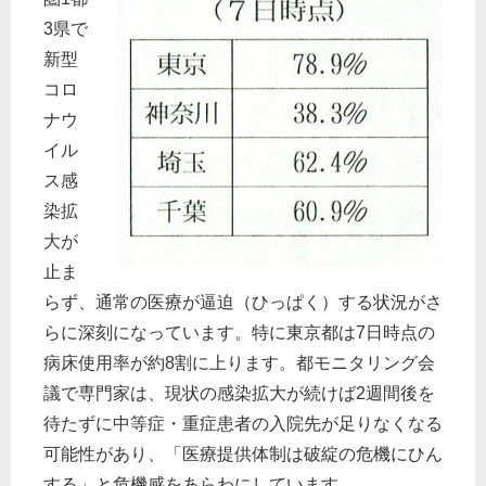
3県で
新型
コロ
ナウ
イル
ス感
染拡
大が
止ま
らず、通常の医療が逼迫（ひっぱく）する状況がさ
らに深刻になっています。特に東京都は7日時点の
病床使用率が約8割に上ります。都モニタリング会
議で専門家は、現状の感染拡大が続けば2週間後を
待たずに中等症・重症患者の入院先が足りなくなる
可能性があり、「医療提供体制は破綻の危機にひん
する」と危機感をあらわにしています。