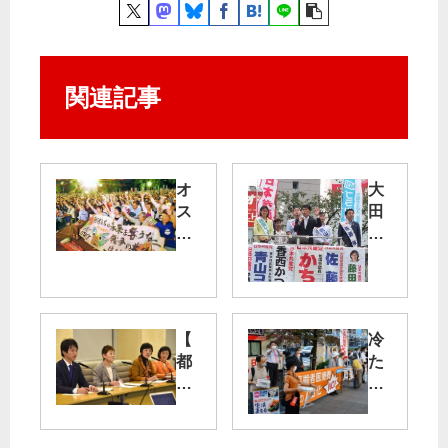
関連記事
オ
大
ス
田
プ
に
レ
複
イ
数
配
の
備
党
【
冷
撤
都
都
た
回
議
議
い
求
を
会
政
め
】
治
る
山