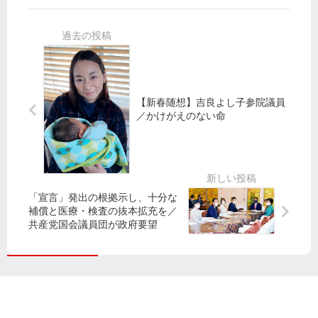
「
変
集
添
シ
え
会
氏
ル
よ
／
ら
バ
う
命
街
ー
守
頭
パ
巣
る
で
ス
鴨
た
訴
【新春随想】吉良よし子参院議員
負
で
め
え
／かけがえのない命
担
小
た
／
軽
池
た
蒲
減
書
か
田
を
記
う
」
局
「宣言」発出の根拠示し、十分な
共
長
補償と医療・検査の抜本拡充を／
産
ら
共産党国会議員団が政府要望
党
訴
都
え
議
団
、
改