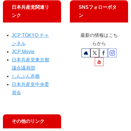
正
日本共産党関連リ
SNSフォローボタ
案
ンク
ン
を
共
同
JCP TOKYO チャ
最新の情報はこち
提
出
ンネル
らから
へ
JCP Movie
日本共産党東京都
議会議員団
しんぶん赤旗
日本共産党中央委
員会
その他のリンク