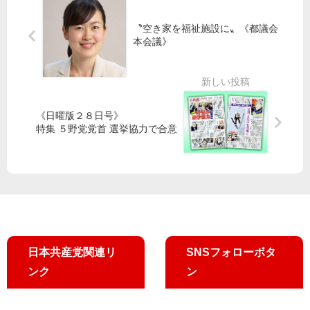
ク
児
】
フ
小
童
「
広
〝空き家を福祉施設に〟《都議会
池
ゼ
本会議》
市
げ
書
ロ
施
よ
記
実
設
う
局
現
有
／
長
へ
料
池
《日曜版２８日号》
も
」
化
袋
特集 ５野党党首 選挙協力で合意
訴
や
で
え
め
小
・
さ
池
新
せ
晃
宿
安
書
駅
倍
記
前
暴
局
走
長
日本共産党関連リ
SNSフォローボタ
止
、
ンク
ン
め
吉
る
良
１
よ