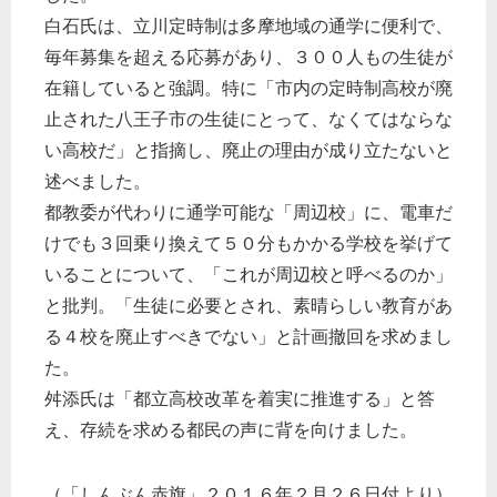
白石氏は、立川定時制は多摩地域の通学に便利で、
毎年募集を超える応募があり、３００人もの生徒が
在籍していると強調。特に「市内の定時制高校が廃
止された八王子市の生徒にとって、なくてはならな
い高校だ」と指摘し、廃止の理由が成り立たないと
述べました。
都教委が代わりに通学可能な「周辺校」に、電車だ
けでも３回乗り換えて５０分もかかる学校を挙げて
いることについて、「これが周辺校と呼べるのか」
と批判。「生徒に必要とされ、素晴らしい教育があ
る４校を廃止すべきでない」と計画撤回を求めまし
た。
舛添氏は「都立高校改革を着実に推進する」と答
え、存続を求める都民の声に背を向けました。
（「しんぶん赤旗」２０１６年２月２６日付より）