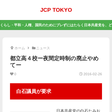
JCP TOKYO
くらし・平和・人権、国民のためにブレずにはたらく日本共産党を、ど
ホーム
ニュース
都立高４校ー夜間定時制の廃止やめ
てー
0
2016-02-26
白石議員が要求
日本共産党の白石たみお