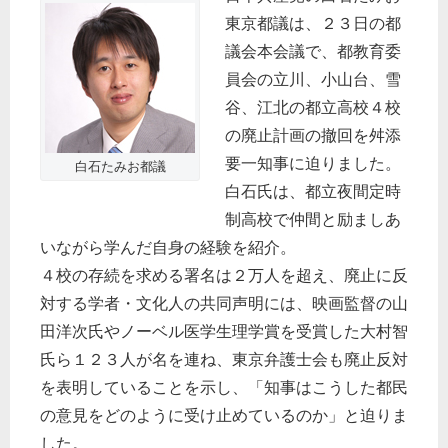
東京都議は、２３日の都
議会本会議で、都教育委
員会の立川、小山台、雪
谷、江北の都立高校４校
の廃止計画の撤回を舛添
要一知事に迫りました。
白石たみお都議
白石氏は、都立夜間定時
制高校で仲間と励ましあ
いながら学んだ自身の経験を紹介。
４校の存続を求める署名は２万人を超え、廃止に反
対する学者・文化人の共同声明には、映画監督の山
田洋次氏やノーベル医学生理学賞を受賞した大村智
氏ら１２３人が名を連ね、東京弁護士会も廃止反対
を表明していることを示し、「知事はこうした都民
の意見をどのように受け止めているのか」と迫りま
した。