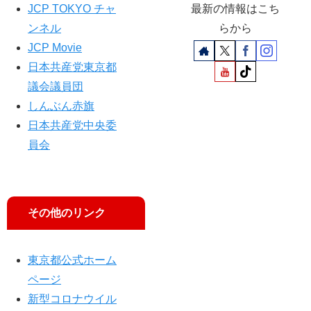
票
し
JCP TOKYO チャ
最新の情報はこち
を
子
ンネル
らから
」
参
JCP Movie
西
院
日本共産党東京都
東
議
京
員
議会議員団
市
、
しんぶん赤旗
議
池
日本共産党中央委
選
内
員会
４
さ
氏
お
当
り
選
前
へ
衆
その他のリンク
院
小
議
池
員
東京都公式ホーム
晃
ら
ページ
書
訴
記
え
新型コロナウイル