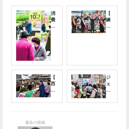
消
【
費
練
税
馬
10
区
％
議
「
選
景
】
気
の
壊
む
す
ら
」
説
【
ジ
各
・
西
ェ
界
区
東
ン
連
議
京
ダ
リ
候
市
ー
レ
補
街
平
ー
「
頭
等
ト
待
演
パ
ー
機
説
ン