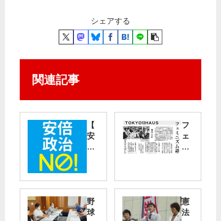
シェアする
関連記事
【
フ
安
ェ
倍
ミ
政
ニ
治
ズ
ノ
ム
ー
語
行
ろ
野
憲
動
う
球
法