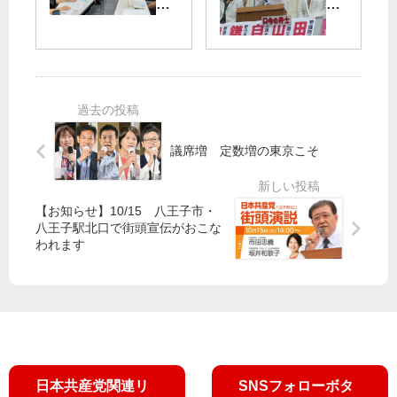
予
–
場
の
定
TO
に
花
】
KY
ミ
開
千
O1
ス
く
代
2H
ト
日
田
AU
装
本
区
S
置
つ
で
く
議席増 定数増の東京こそ
学
ろ
習
う
会
田
【お知らせ】10/15 八王子市・
村
八王子駅北口で街頭宣伝がおこな
智
われます
子
・
山
添
拓
両
氏
日本共産党関連リ
SNSフォローボタ
訴