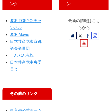
ンク
ン
え
／
八
JCP TOKYO チャ
最新の情報はこち
王
子
ンネル
らから
JCP Movie
日本共産党東京都
議会議員団
しんぶん赤旗
日本共産党中央委
員会
その他のリンク
東京都公式ホーム