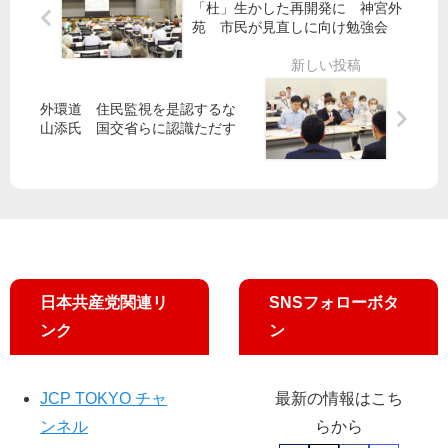
介
多
「杜」生かした再開発に 神宮外
り
都
摩
苑 市民が見直しに向け勉強会
戻
政
都
す
に
市
確
都
モ
定
議
外環道 住民監視を是認するな
ノ
山添氏 国交省らに認識ただす
申
会
レ
告
ー
の
清
ル
ポ
水
せ
イ
と
め
ン
し
て
ト
子
通
は
都
学
日本共産党関連リ
SNSフォローボタ
？
議
定
平
が
ンク
ン
期
石
代
安
共
表
く
子
質
JCP TOKYO チャ
最新の情報はこち
税
問
ンネル
らから
理