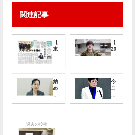
関連記事
【
【
東
20
京
18
民
年
報
未
】
来
納
今
11
へ
め
こ
月
】
す
そ
14
声
ぎ
暮
日
あ
た
ら
号
げ
税
し
の
る
金
第
ご
若
を
一
紹
者
取
の