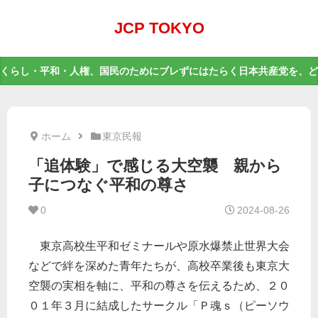
JCP TOKYO
くらし・平和・人権、国民のためにブレずにはたらく日本共産党を、ど
ホーム
東京民報
「追体験」で感じる大空襲 親から
子につなぐ平和の尊さ
0
2024-08-26
東京高校生平和ゼミナールや原水爆禁止世界大会
などで絆を深めた青年たちが、高校卒業後も東京大
空襲の実相を軸に、平和の尊さを伝えるため、２０
０１年３月に結成したサークル「Ｐ魂ｓ（ピーソウ