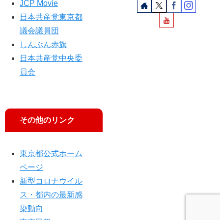
JCP Movie
士
日本共産党東京都
に
聞
議会議員団
く
しんぶん赤旗
日本共産党中央委
員会
その他のリンク
東京都公式ホーム
ページ
新型コロナウイル
ス・都内の最新感
染動向