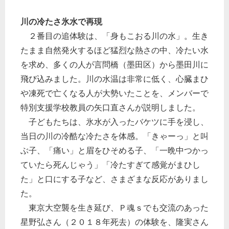
川の冷たさ氷水で再現
２番目の追体験は、「身もこおる川の水」。生き
たまま自然発火するほど猛烈な熱さの中、冷たい水
を求め、多くの人が言問橋（墨田区）から墨田川に
飛び込みました。川の水温は非常に低く、心臓まひ
や凍死で亡くなる人が大勢いたことを、メンバーで
特別支援学校教員の矢口直さんが説明しました。
子どもたちは、氷水が入ったバケツに手を浸し、
当日の川の冷酷な冷たさを体感。「きゃーっ」と叫
ぶ子、「痛い」と眉をひそめる子、「一晩中つかっ
ていたら死んじゃう」「冷たすぎて感覚がまひし
た」と口にする子など、さまざまな反応がありまし
た。
東京大空襲を生き延び、Ｐ魂ｓでも交流のあった
星野弘さん（２０１８年死去）の体験を、隆実さん