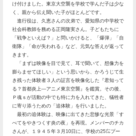
け付けました。東京大空襲を学校で学んだ子は少な
く、親から伝え聞いた子がほとんどです。
進行役は、久恵さんの次弟で、愛知県の中学校で
社会科教師を務める正岡隆実さん。子どもたちに
「戦争といえば？」と問いかけると、「爆弾」「自
衛隊」「命が失われる」など、元気な答えが返って
きます。
「まずは映像を目で見て、耳で聞いて、想像力を
膨らませてほしい」という思いから、かろうじて生
き残った体験者３人の証言を映像化した『君知って
る？首都炎上―アニメ東京空襲』を鑑賞。その後、
Ｐ魂ｓが活動の中でも特に力を入れてきた、犠牲者
に寄り添うための「追体験」を行いました。
最初の追体験は、映像に出てきた悲惨な光景「す
べてをやきつくす炎の夜」を再現。メンバーのチカ
さんが、１９４５年３月10日に、学校の25㍍プー