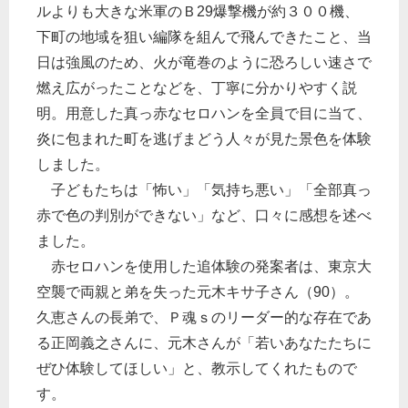
ルよりも大きな米軍のＢ29爆撃機が約３００機、
下町の地域を狙い編隊を組んで飛んできたこと、当
日は強風のため、火が竜巻のように恐ろしい速さで
燃え広がったことなどを、丁寧に分かりやすく説
明。用意した真っ赤なセロハンを全員で目に当て、
炎に包まれた町を逃げまどう人々が見た景色を体験
しました。
子どもたちは「怖い」「気持ち悪い」「全部真っ
赤で色の判別ができない」など、口々に感想を述べ
ました。
赤セロハンを使用した追体験の発案者は、東京大
空襲で両親と弟を失った元木キサ子さん（90）。
久恵さんの長弟で、Ｐ魂ｓのリーダー的な存在であ
る正岡義之さんに、元木さんが「若いあなたたちに
ぜひ体験してほしい」と、教示してくれたもので
す。