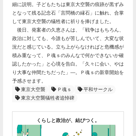
細に説明。子どもたちは東京大空襲の痕跡が黒ずみ
となって残る記念石「言問橋の縁石」に触れ、合掌
して東京大空襲の犠牲者に祈りを捧げました。
後日、発案者の久恵さんは、「戦争はもちろん、
政治に対しても、今誰もが苦しんでいて、大変な状
況だと感じている。立ち上がらなければと危機感が
積み重なって、Ｐ魂ｓのみんなで何かできないか確
認したかった」と心境を告白。「久々に会い、やは
り大事な仲間たちだった」―。Ｐ魂ｓの新章開始を
予感させます。
東京大空襲
Ｐ魂ｓ
平和サークル
東京大空襲犠牲者追悼碑
くらしと政治が、結びつく。