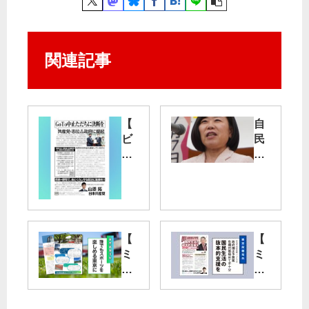
関連記事
【
自
ビ
民
ラ
党
】
政
Go
治
To
の
中
一
止
掃
【
【
た
へ
ミ
ミ
だ
｜
ニ
ニ
ち
都
ビ
ビ
に
議
ラ
ラ
決
補