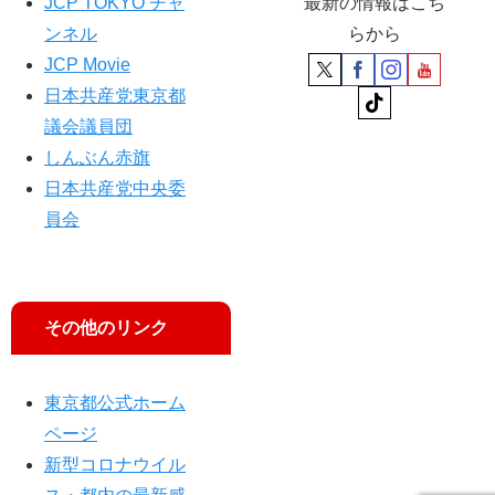
国
JCP TOKYO チャ
最新の情報はこち
民
ンネル
らから
生
JCP Movie
活
日本共産党東京都
の
抜
議会議員団
本
しんぶん赤旗
的
日本共産党中央委
支
援
員会
を
」
その他のリンク
東京都公式ホーム
ページ
新型コロナウイル