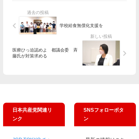
】
】
断
選
誰
「
を
予
で
政
／
定
も
府
学校給食無償化支援を
共
候
い
予
産
補
つ
算
党
の
で
案
・
訴
医療ひっ迫認めよ 都議会委 斉
も
─
志
え
藤氏が対策求める
ス
危
位
ポ
機
委
ー
対
員
ツ
策
長
を
き
が
楽
わ
政
し
め
府
め
て
に
日本共産党関連リ
SNSフォローボタ
る
不
提
東
十
ンク
ン
起
京
分
に
─