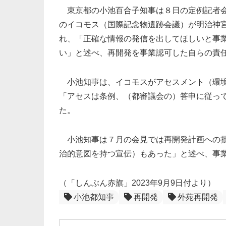
東京都の小池百合子知事は８日の定例記者会
のイコモス（国際記念物遺跡会議）が明治神
れ、「正確な情報の発信を出してほしいと事
い」と述べ、再開発を事業認可した自らの責
小池知事は、イコモスがアセスメント（環境
「アセスは条例、（都審議会の）答申に従っ
た。
小池知事は７月の会見では再開発計画への批
治的意図を持つ宣伝）もあった」と述べ、事
（「しんぶん赤旗」2023年9月9日付より）
小池都知事
再開発
外苑再開発