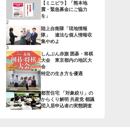
【ミニビラ】「熊本地
震・緊急募金にご協力
を」
陸上自衛隊「現地情報
隊」 違法な個人情報収
集やめよ
しんぶん赤旗 囲碁・将棋
大会 東京都内の地区大
会
特定の生き方を優遇
都営住宅 「対象絞り」の
からくり解明 共産党 都議
団入居申込者の実態調査