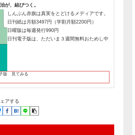
治が、結びつく。
しんぶん赤旗は真実をとどけるメディアです。
日刊紙は月額3497円（学割月額2200円）
日曜版は毎週発行990円
日刊電子版は、ただいま３週間無料おためし中
子版 見てみる
ェアする