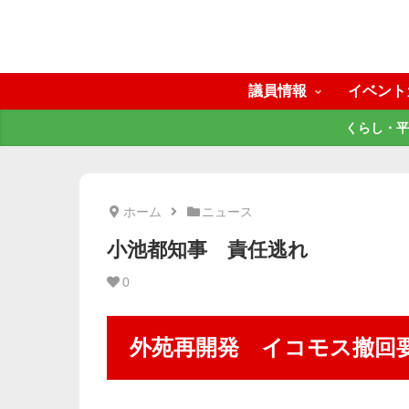
議員情報
イベント
くらし・平
ホーム
ニュース
小池都知事 責任逃れ
0
外苑再開発 イコモス撤回