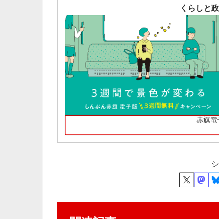
くらしと政
赤旗電
シ