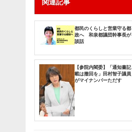
関連記事
都民のくらしと営業守る都
政へ 和泉都議団幹事長が
談話
【参院内閣委】「通知書記
載は撤回を」田村智子議員
がマイナンバーただす