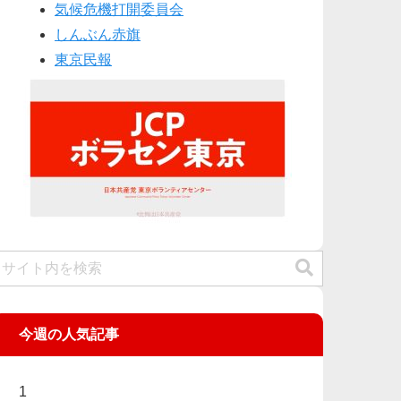
気候危機打開委員会
しんぶん赤旗
東京民報
今週の人気記事