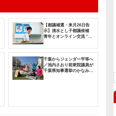
【都議補選・来月26日告
示】清水とし子都議候補
青年とオンライン交流 “命
最優先の政治つくろう”
千葉からジェンダー平等へ
／池内さおり前衆院議員が
千葉県知事選挙のかなみつ
理恵候補を応援