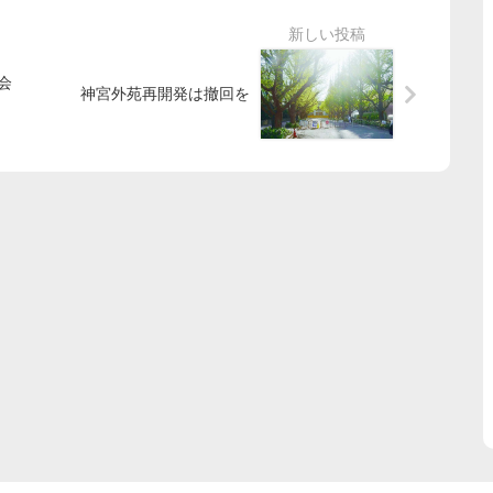
会
神宮外苑再開発は撤回を