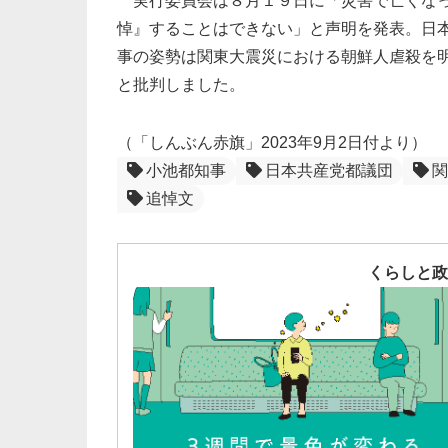
実行委員会は８月１９日に「災害で亡くなっ
悼』することはできない」と声明を発表。日
事の姿勢は関東大震災における朝鮮人虐殺を
と批判しました。
（「しんぶん赤旗」2023年9月2日付より）
小池都知事
日本共産党都議団
関
追悼文
くらしと政