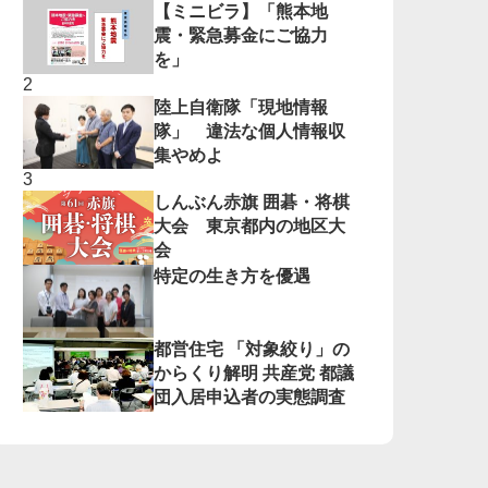
【ミニビラ】「熊本地
震・緊急募金にご協力
を」
陸上自衛隊「現地情報
隊」 違法な個人情報収
集やめよ
しんぶん赤旗 囲碁・将棋
大会 東京都内の地区大
会
特定の生き方を優遇
都営住宅 「対象絞り」の
からくり解明 共産党 都議
団入居申込者の実態調査