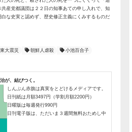
た人の死と、殺された人の死を一つにくくって『追
本共産党都議団は２２日の知事あての申し入れで、知
明白な史実と認めず、歴史修正主義にくみするものだ
東大震災
朝鮮人虐殺
小池百合子
治が、結びつく。
しんぶん赤旗は真実をとどけるメディアです。
日刊紙は月額3497円（学割月額2200円）
日曜版は毎週発行990円
日刊電子版は、ただいま３週間無料おためし中