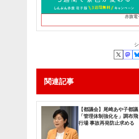
赤旗電
シ
関連記事
【都議会】尾崎あや子都議
「管理体制強化を」調布飛
行場 事故再発防止求める