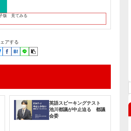
子版 見てみる
ェアする
英語スピーキングテスト
池川都議が中止迫る 都議
会委