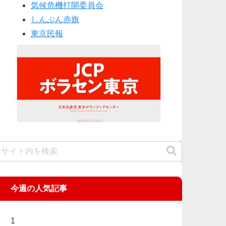
気候危機打開委員会
しんぶん赤旗
東京民報
今週の人気記事