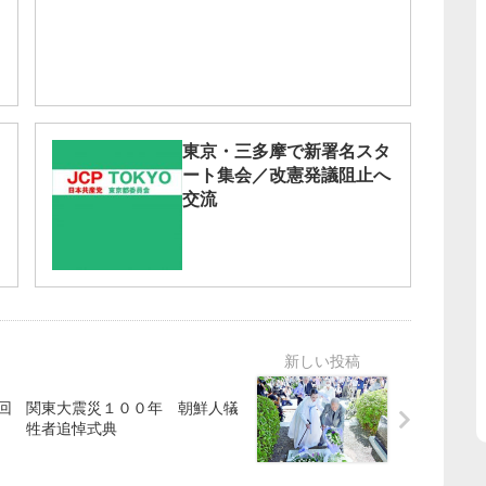
東京・三多摩で新署名スタ
ート集会／改憲発議阻止へ
交流
回
関東大震災１００年 朝鮮人犠
牲者追悼式典