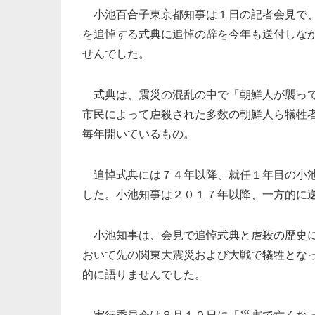
小池百合子東京都知事は１日の記者会見で、
を追悼する式典に追悼の辞を今年も送付しな
せんでした。
式典は、震災の混乱の中で「朝鮮人が襲って
市民によって虐殺された多数の朝鮮人ら犠牲
毎年開いているもの。
追悼式典には７４年以降、就任１年目の小池
した。小池知事は２０１７年以降、一方的に
小池知事は、会見で追悼式典と虐殺の歴史に
おいて先の関東大震災および大戦で犠牲とな
的に語りませんでした。