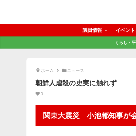
議員情報
イベント
くらし・平
ホーム
ニュース
朝鮮人虐殺の史実に触れず
0
関東大震災 小池都知事が