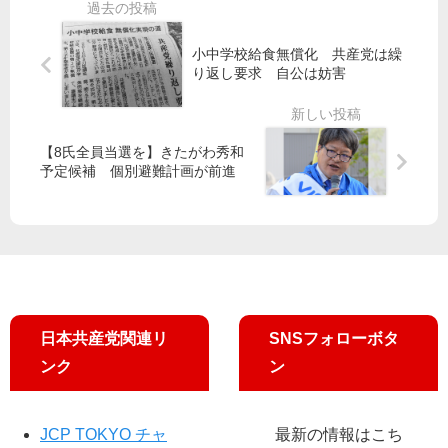
高
補
は
共
齢
／
違
同
者
五
小中学校給食無償化 共産党は繰
憲
も
輪
り返し要求 自公は妨害
よ
福
り
手
命
【8氏全員当選を】きたがわ秀和
候
が
予定候補 個別避難計画が前進
補
大
「
事
福
祉
の
心
」
に
日本共産党関連リ
SNSフォローボタ
期
ンク
ン
待
JCP TOKYO チャ
最新の情報はこち