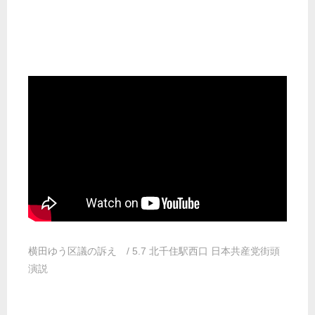
横田ゆう区議の訴え / 5.7 北千住駅西口 日本共産党街頭
演説