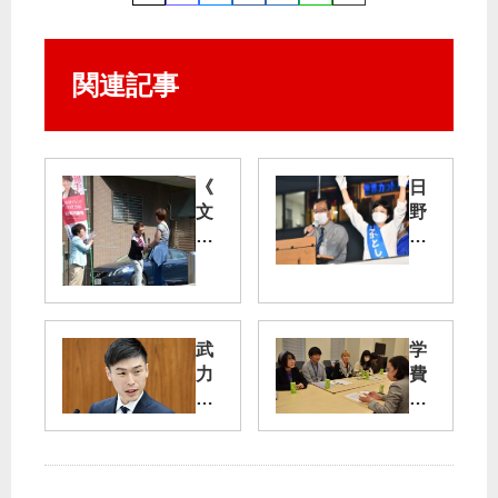
関連記事
《
日
文
野
京
市
区
選
・
挙
福
区
手
武
学
候
清
力
費
補
水
に
値
》
と
よ
上
若
し
る
げ
者
子
威
阻
も
候
嚇
む