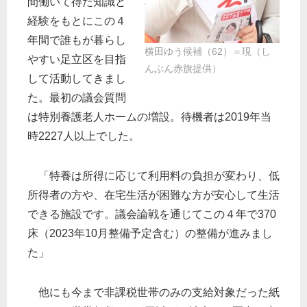
間働いて得た知識と
経験をもとにこの４
年間で誰もが暮らし
横田ゆう候補（62）＝現（し
やすい足立区を目指
んぶん赤旗提供）
して活動してきまし
た。最初の議会質問
は特別養護老人ホームの増設。待機者は2019年当
時2227人以上でした。
「特養は所得に応じて利用料の負担が変わり、低
所得者の方や、在宅生活が困難な方が安心して生活
できる施設です。議会論戦を通じてこの４年で370
床（2023年10月整備予定含む）の整備が進みまし
た」
他にも今まで非課税世帯のみの支給対象だった紙