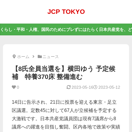
JCP TOKYO
くらし・平和・人権、国民のためにブレずにはたらく日本共産党を、ど
ホーム
ニュース
【8氏全員当選を】横田ゆう 予定候
補 特養370床 整備進む
0
2023-05-16
2023-05-12
14日に告示され、21日に投票を迎える東京・足立
区議選。定数45に対して67人が立候補を予定する
大激戦です。日本共産党議員団は現有7議席から8
議席への躍進を目指し奮闘。区内各地で政策や実績