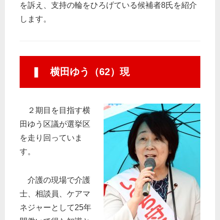
を訴え、支持の輪をひろげている候補者8氏を紹介
します。
❚ 横田ゆう（62）現
２期目を目指す横
田ゆう区議が選挙区
を走り回っていま
す。
介護の現場で介護
士、相談員、ケアマ
ネジャーとして25年