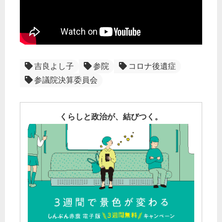
吉良よし子
参院
コロナ後遺症
参議院決算委員会
くらしと政治が、結びつく。