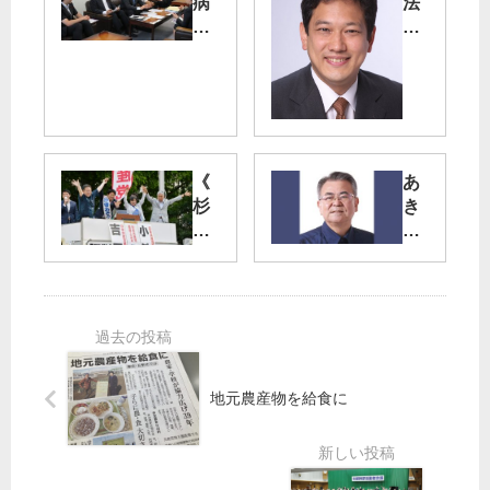
病
法
床
違
削
反
減
の
】
特
宮
例
本
公
徹
債
《
あ
議
法
杉
き
員
案
並
る
が
衆
区
野
台
院
・
市
東
本
原
長
区
会
田
選
と
議
あ
懇
審
き
数
談
議
ら
野
地元農産物を給食に
“寝
入
候
氏
耳
り
補
は
に
宮
》
及
水”
本