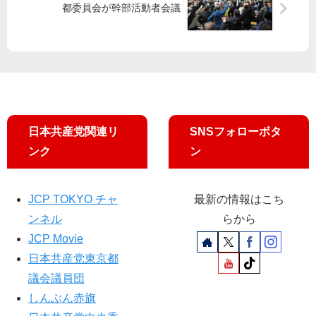
宝
ば
都委員会が幹部活動者会議
徹
の
ず
議
議
東
員
席
京
が
必
批
ず
判
バ
ト
ン
日本共産党関連リ
SNSフォローボタ
タ
ンク
ン
ッ
チ
を
JCP TOKYO チャ
最新の情報はこち
／
ンネル
らから
小
池
JCP Movie
書
日本共産党東京都
記
議会議員団
局
長
しんぶん赤旗
が