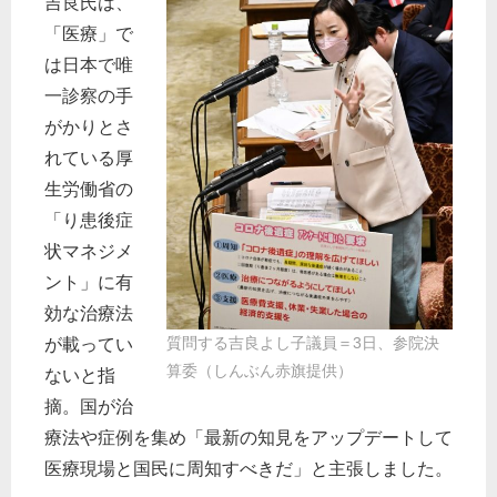
吉良氏は、
「医療」で
は日本で唯
一診察の手
がかりとさ
れている厚
生労働省の
「り患後症
状マネジメ
ント」に有
効な治療法
質問する吉良よし子議員＝3日、参院決
が載ってい
算委（しんぶん赤旗提供）
ないと指
摘。国が治
療法や症例を集め「最新の知見をアップデートして
医療現場と国民に周知すべきだ」と主張しました。