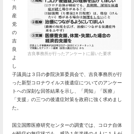
共
産
党
の
吉
良
吉良事務所が行ったアンケートに届いた要求
よ
し
子議員は３日の参院決算委員会で、吉良事務所が行
った新型コロナウイルス後遺症についてのアンケー
トへの深刻な回答結果を示し、「周知」「医療」
「支援」の三つの後遺症対策を政府に強く求めまし
た。
国立国際医療研究センターの調査では、コロナ自体
が軽症や無症状でも、感染１年半後の４人に１人が