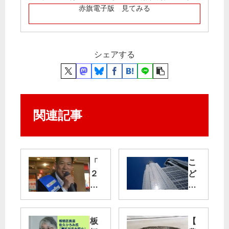
赤旗電子版 見てみる
シェアする
関連記事
「
こ
２
ど
議
も
席
条
目
例
」
を
板
【