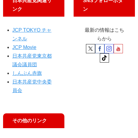
日本共産党関連リ
SNSフォローボタ
め
ンク
ン
道
信
都
JCP TOKYO チャ
最新の情報はこち
議
ンネル
らから
に
答
JCP Movie
弁
日本共産党東京都
議会議員団
しんぶん赤旗
日本共産党中央委
員会
その他のリンク