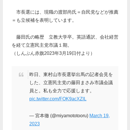
市長選には、現職の渡部尚氏＝自民党などが推薦
＝も立候補を表明しています。
藤田氏の略歴 立教大学卒。英語通訳、会社経営
を経て立憲民主党市議１期。
（しんぶん赤旗2023年3月19日付より）
昨日、東村山市長選挙出馬の記者会見を
した、立憲民主党の藤田まさみ市議会議
員と。私も全力で応援します。
pic.twitter.com/FOK9acXZlL
— 宮本徹 (@miyamototooru)
March 19,
2023