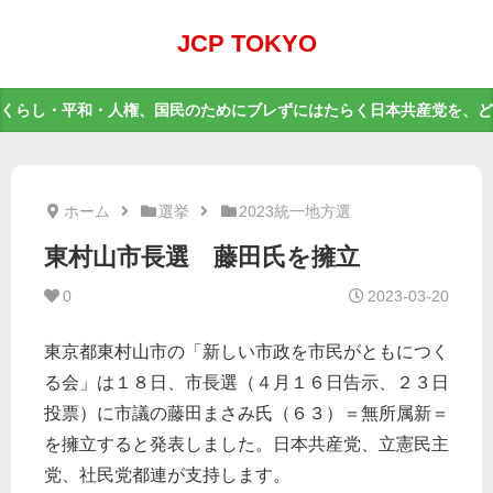
JCP TOKYO
くらし・平和・人権、国民のためにブレずにはたらく日本共産党を、ど
ホーム
選挙
2023統一地方選
東村山市長選 藤田氏を擁立
0
2023-03-20
東京都東村山市の「新しい市政を市民がともにつく
る会」は１８日、市長選（４月１６日告示、２３日
投票）に市議の藤田まさみ氏（６３）＝無所属新＝
を擁立すると発表しました。日本共産党、立憲民主
党、社民党都連が支持します。