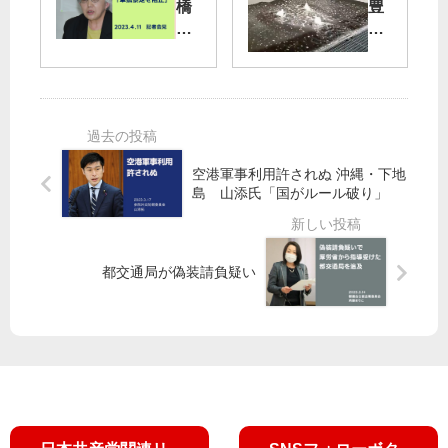
争
可
橋
豊
う
決
区
洲
激
／
長
新
戦
都
選
市
議
場
会
佐
】
久
地
氏
下
空港軍事利用許されぬ 沖縄・下地
「
水
島 山添氏「国がルール破り」
軍
あ
拡
ふ
暴
れ
走
る
都交通局が偽装請負疑い
を
／
阻
市
止
場
」
長
、
と
く
と