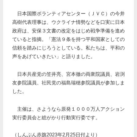
日本国際ボランティアセンター（ＪＶＣ）の今井
高樹代表理事は、ウクライナ情勢などを口実に日本
政府は、安保３文書の改定をはじめ戦争準備を進め
ていると指摘。「憲法９条を持つ平和国家としての
信頼を踏みにじろうとしている。私たちは、平和の
声をあげていきたい」と語りました。
日本共産党の笠井亮、宮本徹の両衆院議員、岩渕
友参院議員、社民党の福島瑞穂参院議員が参加しま
した。
主催は、さようなら原発１０００万人アクション
実行委員会と総がかり行動実行委です。
（しんぶん赤旗2023年2月25日付より）