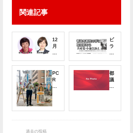
関連記事
12
ビ
月
ラ
都
：
議
都
会
政
１
を
PC
都
日
都
R
議
に
民
検
選
開
の
査
勝
会
手
の
利
に
徹
め
取
底
ざ
り
実
す
戻
施
／
そ
求
東