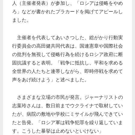
人（主催者発表）が参加し、「ロシアは侵略をやめ
ろ」などが書かれたプラカードを掲げてアピールし
ました。
主催者を代表してあいさつした、総がかり行動実
行委員会の高田健共同代表は、国連憲章や国際社会
の批判を無視して侵略行為を続けるロシア政府に断
固抗議すると表明。「戦争に抵抗し、平和を求める
全世界の人たちと連帯しながら、即時停戦を求めて
声をあげ続けよう」と述べました。
さまざまな立場の市民が発言。ジャーナリストの
志葉玲さんは、数日前までウクライナで取材してい
たが、病院の敷地や学校にミサイルが飛んできてい
たと告発。「ロシア軍は戦争犯罪を繰り返していま
す。こうした暴挙は止めないといけない」