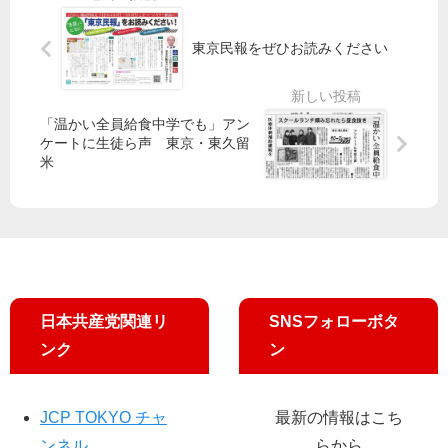
う
め
京
小
宣
革
東京民報をぜひお読みください
池
伝
新
書
／
懇
記
北
が
「温かい全員給食中学でも」アン
局
区
ア
ケートに生徒ら声 東京・東久留
長
で
ピ
米
演
野
ー
説
々
ル
山
区
議
ら
日本共産党関連リ
SNSフォローボタ
ンク
ン
JCP TOKYO チャ
最新の情報はこち
ンネル
らから