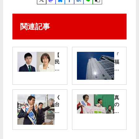
関連記事
【
「
民
福
青
祉
東
充
京
実
都
の
委
予
《
真
企
算
台
の
画
」
東
男
】
要
区
女
田
望
・
平
村
共
小
等
、
産
柳