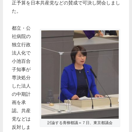
正予算を日本共産党などの賛成で可決し閉会しまし
た。
都立・公
社病院の
独立行政
法人化で
小池百合
子知事が
専決処分
した法人
の中期計
画を承
認。共産
党などは
討論する青柳都議＝７日、東京都議会
反対しま