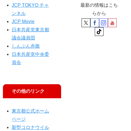
の
補
JCP TOKYO チャ
最新の情報はこち
再
訴
ンネル
らから
整
え
JCP Movie
備
を
日本共産党東京都
／
議会議員団
小
しんぶん赤旗
池
日本共産党中央委
書
記
員会
局
長
が
訴
その他のリンク
え
東京都公式ホーム
ページ
新型コロナウイル