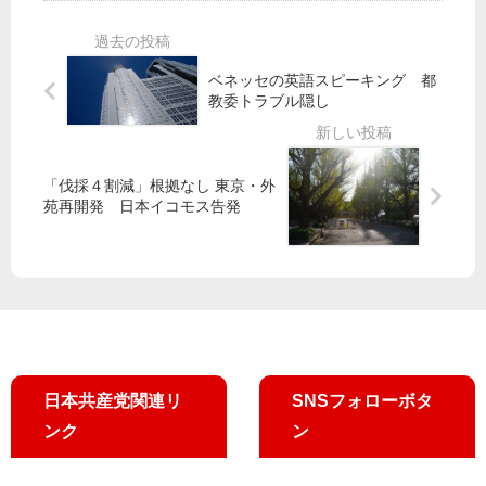
山
党
し
党
添
都
げ
躍
両
議
る
進
ベネッセの英語スピーキング 都
氏
団
候
で
教委トラブル隠し
が
、
補
都
青
小
》
女
年
池
「
性
と
知
「伐採４割減」根拠なし 東京・外
豊
後
苑再開発 日本イコモス告発
ネ
事
洲
援
ッ
に
移
会
ト
転
集
交
」
い
流
を
再
田
検
村
討
参
日本共産党関連リ
SNSフォローボタ
し
院
築
比
ンク
ン
地
例
で
候