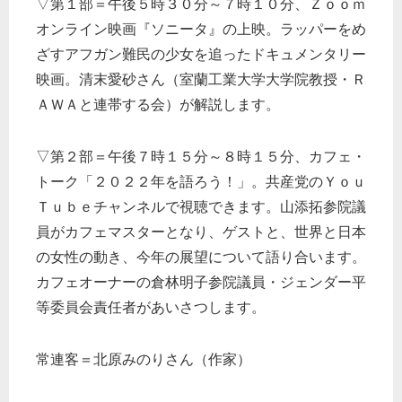
▽第１部＝午後５時３０分～７時１０分、Ｚｏｏｍ
オンライン映画『ソニータ』の上映。ラッパーをめ
ざすアフガン難民の少女を追ったドキュメンタリー
映画。清末愛砂さん（室蘭工業大学大学院教授・Ｒ
ＡＷＡと連帯する会）が解説します。
▽第２部＝午後７時１５分～８時１５分、カフェ・
トーク「２０２２年を語ろう！」。共産党のＹｏｕ
Ｔｕｂｅチャンネルで視聴できます。山添拓参院議
員がカフェマスターとなり、ゲストと、世界と日本
の女性の動き、今年の展望について語り合います。
カフェオーナーの倉林明子参院議員・ジェンダー平
等委員会責任者があいさつします。
常連客＝北原みのりさん（作家）