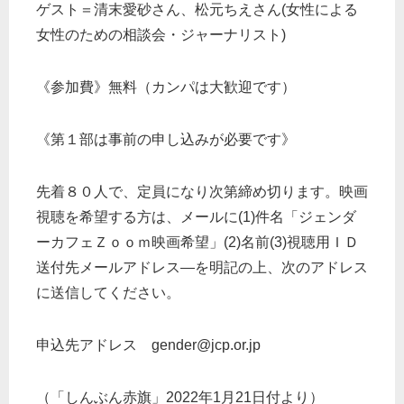
ゲスト＝清末愛砂さん、松元ちえさん(女性による
女性のための相談会・ジャーナリスト)
《参加費》無料（カンパは大歓迎です）
《第１部は事前の申し込みが必要です》
先着８０人で、定員になり次第締め切ります。映画
視聴を希望する方は、メールに(1)件名「ジェンダ
ーカフェＺｏｏｍ映画希望」(2)名前(3)視聴用ＩＤ
送付先メールアドレス―を明記の上、次のアドレス
に送信してください。
申込先アドレス gender@jcp.or.jp
（「しんぶん赤旗」2022年1月21日付より）