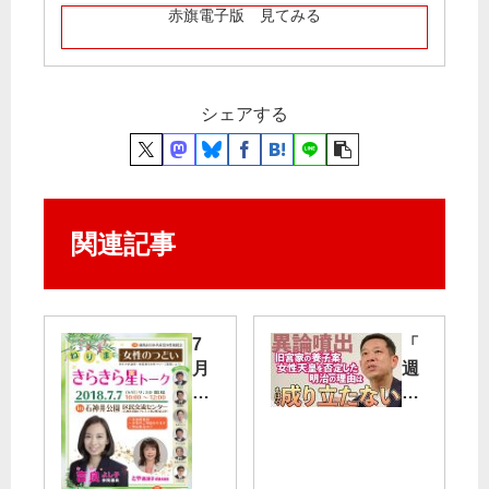
赤旗電子版 見てみる
シェアする
関連記事
7
「
月
週
の
刊
演
宮
説
本
会
徹
・
」