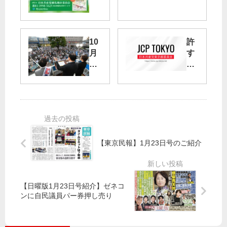
つ
第
ど
78
い
回
10
許
ス
が
月
す
ケ
公
1
な
ジ
開
日
「
ュ
さ
（
戦
ー
れ
日
争
ル
ま
）
法
し
日
案
た
本
」
共
：
【東京民報】1月23日号のご紹介
産
世
党
田
の
谷
【日曜版1月23日号紹介】ゼネコ
主
区
ンに自民議員パー券押し売り
な
で
街
集
頭
会