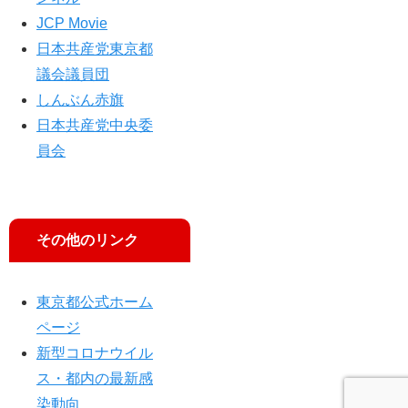
の
人
JCP Movie
と
に
日本共産党東京都
り
優
で
議会議員団
し
い
しんぶん赤旗
街
日本共産党中央委
へ
員会
ま
ち
づ
く
り
その他のリンク
、
と
も
東京都公式ホーム
に
ページ
新型コロナウイル
ス・都内の最新感
染動向