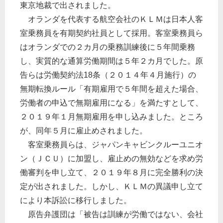
東京地裁で出されました。
オランダを代表する航空会社のＫＬＭは日本人客
室乗務員を有期契約社員として採用。客室乗務員ら
はオランダでの２カ月の乗務訓練後に５年間乗務
し、実質的な通算労働期間は５年２カ月でした。原
告らは労働契約法18条（２０１４年４月施行）の
無期転換ルール「有期雇用で５年間を超えた場合、
労働者の申込で無期雇用になる」を満たすとして、
２０１９年１月無期雇用を申し込みました。ところ
が、同年５月に雇止めされました。
客室乗務員らは、ジャパンキャビンクルーユニオ
ン（ＪＣＵ）に加盟し、雇止めの無効などを求め労
働審判を申し立て、２０１９年８月に完全勝利の決
定が出されました。しかし、ＫＬＭの異議申し立て
により本訴訟に移行しました。
原告弁護団は「被告は訓練が労働ではない、会社