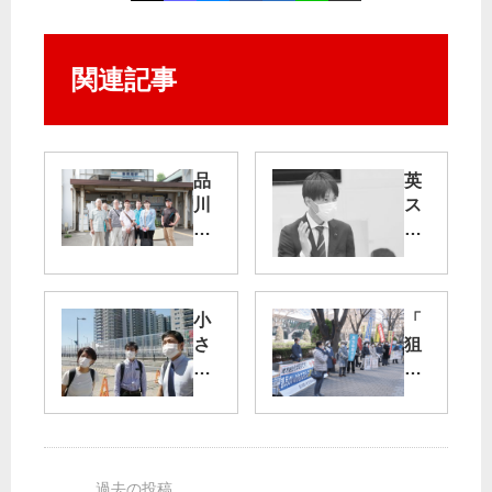
関連記事
品
英
川
ス
区
ピ
京
テ
急
ス
・
ト
小
「
新
条
さ
狙
馬
例
な
い
場
に
声
は
駅
反
向
不
南
し
き
採
口
て
合
算
エ
個
う
医