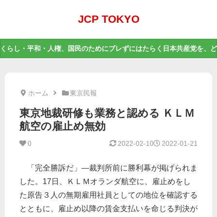
JCP TOKYO
くらし・平和・人権、国民のためにブレずにはたらく日本共産党を、ど
ホーム
東京民報
東京地裁研修も業務と認める ＫＬＭ
航空の雇止め無効
0
2022-02-10
2022-01-21
「完全勝訴だ」―裁判所前に勝利幕が掲げられま
した。17日、ＫＬＭオランダ航空に、雇止めをし
た原告３人の無期雇用社員としての地位を確認する
とともに、雇止め以降の賃金支払いを命じる判決が