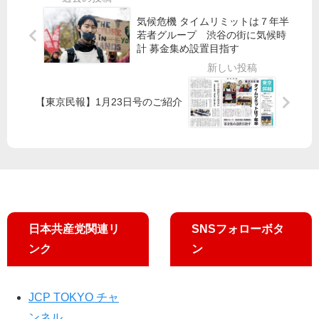
レ
人
政
療
ベ
情
気候危機 タイムリミットは７年半
治
切
ー
報
若者グループ 渋谷の街に気候時
を
り
計 募金集め設置目指す
タ
取
子
捨
ー
得
ど
て
付
も
」
け
【東京民報】1月23日号のご紹介
た
病
て
ち
院
「
の
独
同
思
法
じ
い
化
苦
国
都
労
政
立
、
に
・
何
日本共産党関連リ
SNSフォローボタ
公
と
ンク
ン
社
か
病
し
院
た
は
JCP TOKYO チャ
い
命
」
ンネル