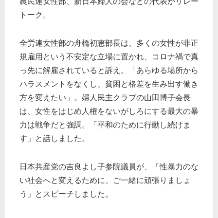
農民連女性部、新日本婦人の会などの代表がリレー
トーク。
全労連女性部の舟橋初恵部長は、多くの女性が非正
規雇用という不安定な立場に置かれ、コロナ禍で真
っ先に解雇されていると訴え。「あらゆる場所から
ハラスメントをなくし、貧困と格差を生み出す働き
方を変えたい」。婦人民主クラブの山田博子会長
は、女性をはじめ人権をないがしろにする最大の暴
力は戦争だと強調。「平和のために行動し続けま
す」と話しました。
日本共産党の吉良よし子参院議員が、「性暴力のな
い社会へと変えるために、ご一緒に頑張りましょ
う」とスピーチしました。