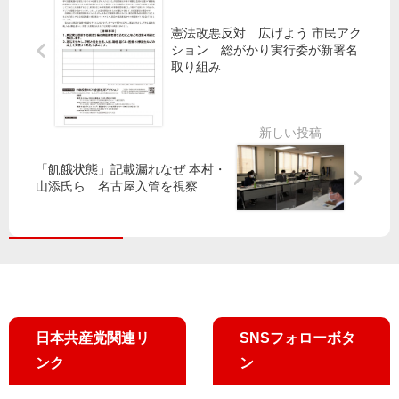
支
る
持
国
憲法改悪反対 広げよう 市民アク
ション 総がかり実行委が新署名
づ
取り組み
く
り
止
め
よ
「飢餓状態」記載漏れなぜ 本村・
う
山添氏ら 名古屋入管を視察
田
村
副
委
員
長
ら
日本共産党関連リ
SNSフォローボタ
訴
ンク
ン
え