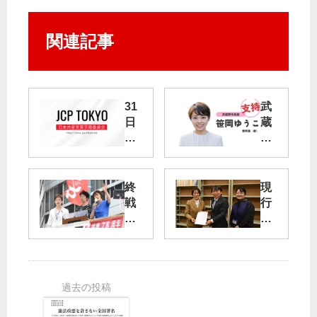
関連記事
31
武
日
蔵
、
野
品
市
川
長
区
選
終
現
で
戦
行
演
笹
７
の
説
岡
８
保
会
ゆ
年
険
う
証
こ
戦
存
氏
争
続
を
す
を