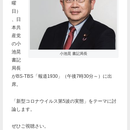
曜
日）
、日
本共
産党
の小
池晃
小池晃 書記局長
書記
局長
がBS-TBS「報道1930」（午後7時30分～）に出
席。
「新型コロナウイルス第5波の実態」をテーマに討
論します。
ぜひご視聴さい。