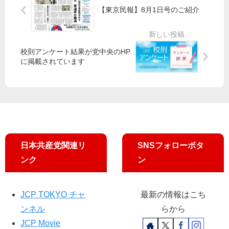
を
委
員
紹
【東京民報】8月1日号のご紹介
更
員
ト
介
新
長
ー
し
が
ク
ま
BS
カ
校則アンケート結果が党中央のHP
し
-
フ
に掲載されています
た
TB
ェ
S
（
「
稲
報
城
道
市
19
）
30
日本共産党関連リ
SNSフォローボタ
」
に
ンク
ン
出
席
し
JCP TOKYO チャ
最新の情報はこち
ま
ンネル
らから
す
JCP Movie