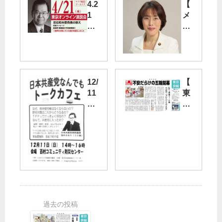
4.2
【
1
メ
東
デ
京
ィ
オ
ア
ン
出
ラ
演
イ
】
12/
【
ン
き
11
東
演
ょ
（
京
説
う
日
民
会
12/
）
報
の
13
池
】
ア
、
内
7
ー
田
さ
月
カ
村
お
25
イ
智
り
日
ブ
子
衆
号
動
政
院
の
画
策
議
ご