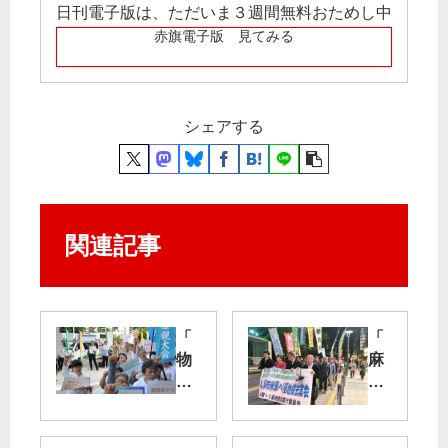
日刊電子版は、ただいま３週間無料おためし中
赤旗電子版 見てみる
シェアする
関連記事
「
「
物
麻
価
布
高
米
か
軍
ら
ヘ