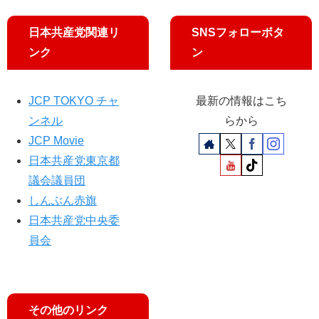
念
動
員
講
、
日本共産党関連リ
SNSフォローボタ
演
星
東
ンク
ン
見
京
て
で
い
多
JCP TOKYO チャ
最新の情報はこち
子
喜
都
ンネル
らから
二
議
JCP Movie
祭
ら
日本共産党東京都
参
議会議員団
加
しんぶん赤旗
日本共産党中央委
員会
その他のリンク