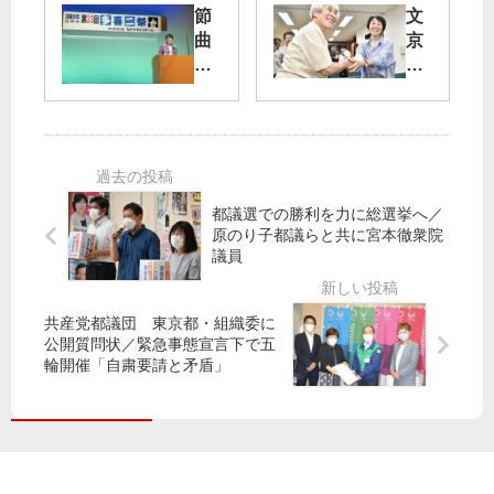
節
文
暮
リ
曲
京
ら
基
げ
区
し
地
ぬ
─
守
撤
生
福
れ
去
き
手
」
せ
方
氏
都
よ
に
議
」
学
人
都議選での勝利を力に総選挙へ／
会
港
ぶ
権
原のり子都議らと共に宮本徹衆院
開
区
議員
／
守
会
で
紙
る
集
智
東
労
会
共産党都議団 東京都・組織委に
子
京
組
～
公開質問状／緊急事態宣言下で五
参
へ
な
山
輪開催「自粛要請と矛盾」
院
ど
添
議
都
拓
員
庁
参
が
前
院
記
行
議