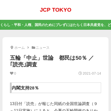
JCP TOKYO
くらし・平和・人権、国民のためにブレずにはたらく日本共産党を、ど
ホーム
ニュース
五輪「中止」世論 都民は50％ ／
｢読売｣調査
0
2021-07-14
内閣支持28％
13日付「読売」が報じた同紙の全国世論調査（９
～11日実施）によると、今夏の五輪開催のありか