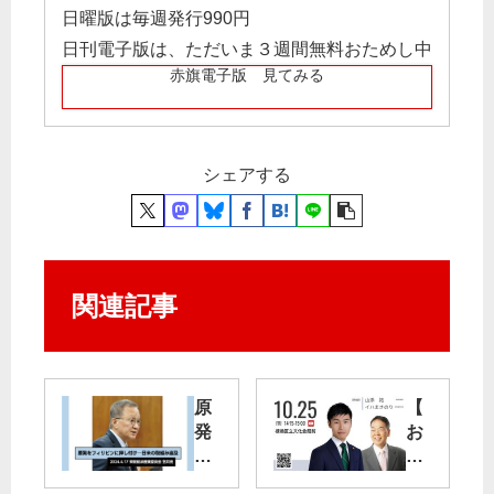
日曜版は毎週発行990円
日刊電子版は、ただいま３週間無料おためし中
赤旗電子版 見てみる
シェアする
関連記事
原
【
発
お
を
知
比
ら