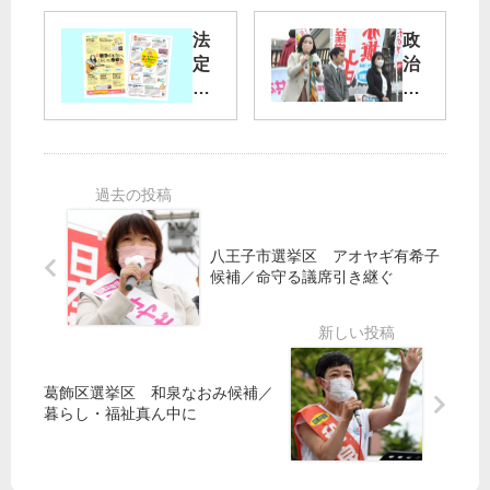
に
せ
押
】
法
政
し
10/
定
治
付
25
ビ
変
け
ラ
え
板
で
る
橋
き
運
区
ま
動
・
し
板
た
共
橋
に
八王子市選挙区 アオヤギ有希子
区
候補／命守る議席引き継ぐ
立
文
化
会
葛飾区選挙区 和泉なおみ候補／
館
暮らし・福祉真ん中に
前
の
街