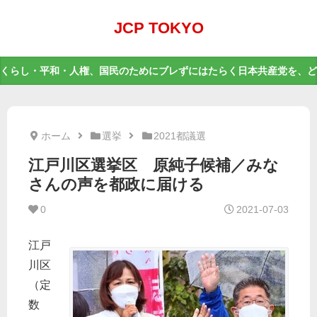
JCP TOKYO
くらし・平和・人権、国民のためにブレずにはたらく日本共産党を、ど
ホーム
選挙
2021都議選
江戸川区選挙区 原純子候補／みな
さんの声を都政に届ける
0
2021-07-03
江戸
川区
（定
数