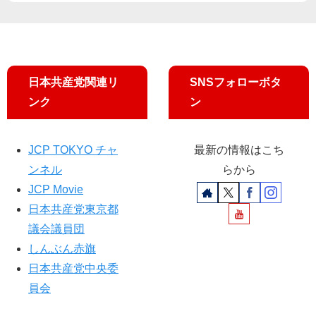
頭
宣
伝
を
ラ
イ
日本共産党関連リ
SNSフォローボタ
ブ
ンク
ン
配
信
し
JCP TOKYO チャ
最新の情報はこち
ま
ンネル
らから
す
JCP Movie
日本共産党東京都
議会議員団
しんぶん赤旗
日本共産党中央委
員会