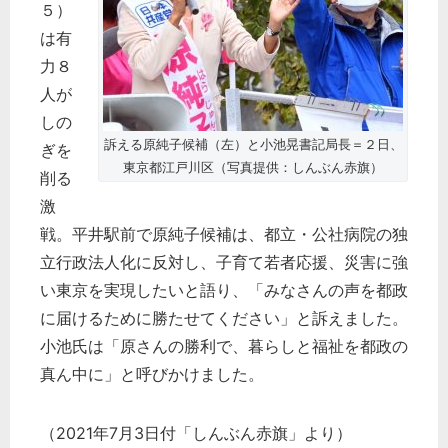
５）
は有
力８
人が
しの
訴える原純子候補（左）と小池晃書記局長＝２日、
ぎを
東京都江戸川区（写真提供：しんぶん赤旗）
削る
激
戦。平井駅前で原純子候補は、都立・公社病院の独
立行政法人化に反対し、子育て若者応援、災害に強
い東京を実現したいと語り、「みなさんの声を都政
に届けるために勝たせてください」と訴えました。
小池氏は「原さんの勝利で、暮らしと福祉を都政の
真ん中に」と呼びかけました。
（2021年7月3日付「しんぶん赤旗」より）