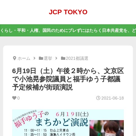
JCP TOKYO
くらし・平和・人権、国民のためにブレずにはたらく日本共産党を、ど
ホーム
選挙
2021都議選
6月19日（土）午後２時から、文京区
で小池晃参院議員と福手ゆう子都議
予定候補が街頭演説
0
2021-06-18