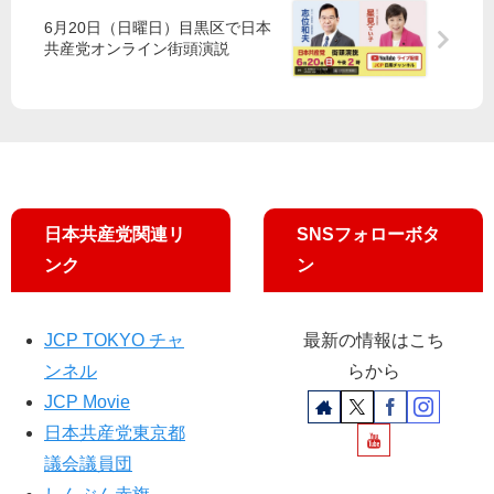
９
内
い
6月20日（日曜日）目黒区で日本
月
地
宣
共産党オンライン街頭演説
２
区
伝
日
大
会
の
日
程
が
日本共産党関連リ
SNSフォローボタ
追
ンク
ン
加
JCP TOKYO チャ
最新の情報はこち
ンネル
らから
JCP Movie
日本共産党東京都
議会議員団