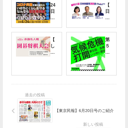
24
【
日
日
に
本
全
共
国
産
一
党
【
第
斉
演
し
５
コ
説
ん
回
ロ
会
ぶ
ナ
】
ん
気
な
大
赤
候
ん
田
旗
危
で
区
囲
機
も
区
碁
打
電
立
将
開
話
池
棋
全
相
上
大
都
【東京民報】6月20日号のご紹介
談
会
会
い
館
】
っ
／
都
せ