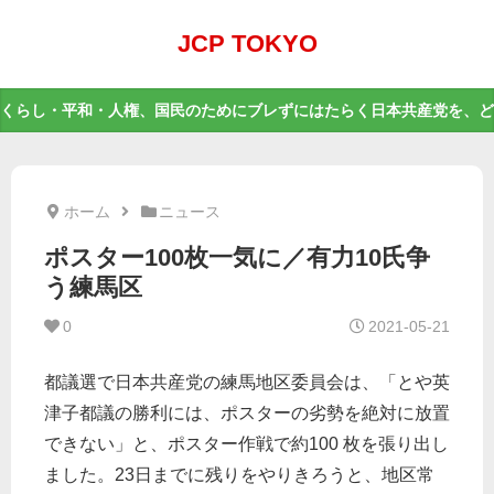
JCP TOKYO
くらし・平和・人権、国民のためにブレずにはたらく日本共産党を、ど
ホーム
ニュース
ポスター100枚一気に／有力10氏争
う練馬区
0
2021-05-21
都議選で日本共産党の練馬地区委員会は、「とや英
津子都議の勝利には、ポスターの劣勢を絶対に放置
できない」と、ポスター作戦で約
100
枚を張り出し
ました。
23日までに
残りをやりきろうと、地区常