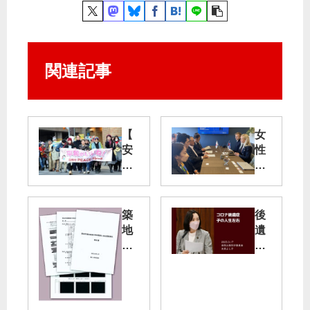
関連記事
【
女
安
性
倍
長
９
官
条
改
地
築
後
憲
熱
地
遺
Ｎ
技
市
症
Ｏ
術
場
！
世
用
子
】
界
地
の
改
に
の
人