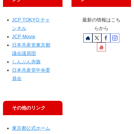
パ
赤
レ
旗
ー
」
JCP TOKYO チャ
最新の情報はこち
ド
入
ンネル
らから
手
の
JCP Movie
内
日本共産党東京都
部
議会議員団
文
書
しんぶん赤旗
で
日本共産党中央委
癒
員会
着
明
ら
か
に
その他のリンク
東京都公式ホーム