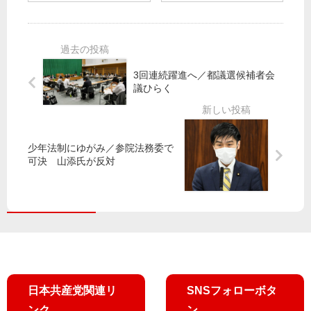
憲
吉
利
生
反
良
用
左
対
議
右
の
員
森
コ
世
ビ
ロ
3回連続躍進へ／都議選候補者会
論
ル
ナ
議ひらく
高
に
感
め
ひ
染
よ
そ
う
少年法制にゆがみ／参院法務委で
か
学
～
可決 山添氏が反対
に
校
三
検
現
鷹
討
場
市
委
に
・
託
周
武
「
知
蔵
し
を
野
ん
市
ぶ
日本共産党関連リ
SNSフォローボタ
で
ん
ンク
ン