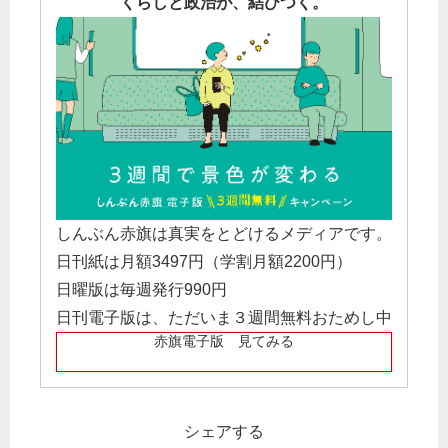
くらしと政治が、結びつく。
しんぶん赤旗は真実をとどけるメディアです。
日刊紙は月額3497円（学割月額2200円）
日曜版は毎週発行990円
日刊電子版は、ただいま３週間無料おためし中
赤旗電子版 見てみる
シェアする