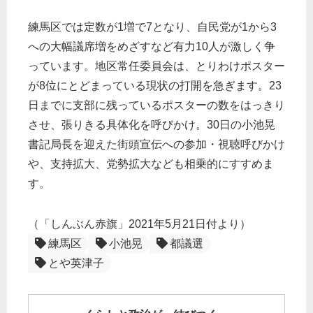
練馬区では定数が
1
増で7となり、自民党
が1
から3
への大幅議席増をめざすなど有力
10
人が激しく争
っています。地区常任委員会は、とりわけポスター
が8
位にとどまっている現状の打開を急ぎます。23
日までに支部に残っているポスターの数をはっきり
させ、張りきる具体化を呼びか
け。
30
日の小池晃
書記局長を迎えた街頭宣伝への参加・視聴呼びかけ
や、支持拡大、党勢拡大なども相乗的にすすめま
す。
（「しんぶん赤旗」2021年5月21日付より）
練馬区
小池晃
都議選
とや英津子