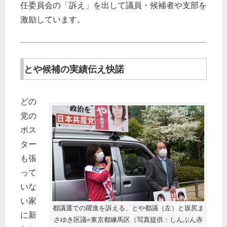
任委員会の「訴え」を出して議員・候補者や支部を
激励しています。
とや候補の実績伝え快諾
どの
党の
ポス
ター
も張
って
いな
い家
都議選での躍進を訴える、とや都議（左）と坂尻ま
に新
さゆき区議=東京都練馬区（写真提供：しんぶん赤