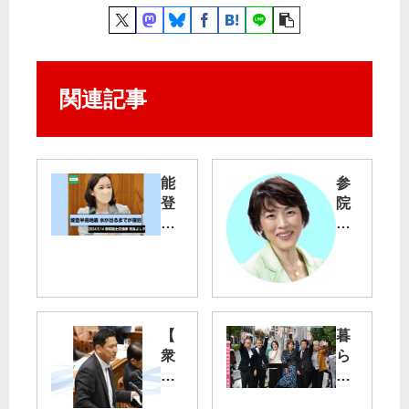
関連記事
能
参
登
院
半
選
島
ま
地
で
震
１
年
水
【
暮
が
比
衆
ら
出
例
院
し
る
候
決
守
ま
補