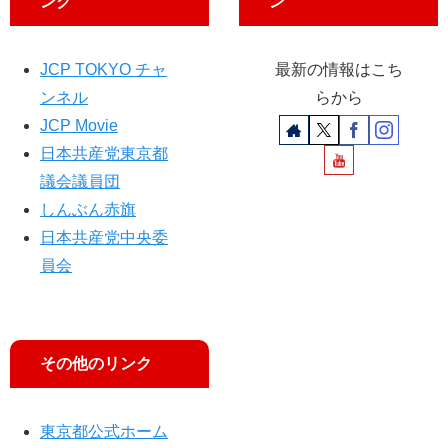
ンク
ン
る
治
体
負
JCP TOKYO チャ
最新の情報はこち
担
ンネル
らから
が
JCP Movie
問
日本共産党東京都
題
議会議員団
しんぶん赤旗
日本共産党中央委
員会
その他のリンク
東京都公式ホーム