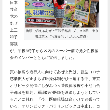
日本
共産
党の
あぜ
上三
街頭で訴えるあぜ上三和子都議（左）=14日、東京
都江東区（写真提供：しんぶん赤旗）
和子
都議
が、午後5時半から区内のスーパー前で党女性後援
会のメンバーとともに宣伝しました。
買い物客や通行人に向けてあぜ上氏は、新型コロナ
感染拡大が止まらず医療体制がひっ迫する中、東京
オリピック開催にしがみつ＜菅義偉政権や小池百合
子都政を批判。看護師や医師を派遣しようとしてい
ることに触れ、「今、医療現場は命がけで頑張って
いる。オリンピック・パラリンピックは中止し、コ