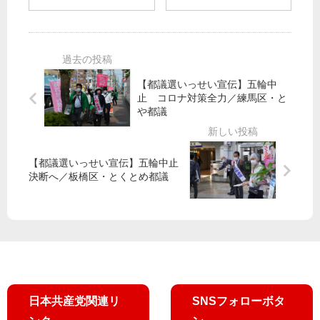
算
る
で
駆
行
党
が
け
政
躍
復
る
監
進
旧
田
視
を
村
委
葛
【都議選いっせい宣伝】五輪中
智
止 コロナ対策全力／練馬区・と
】
飾
子
や都議
宮
区
さ
本
ん
議
員”
【都議選いっせい宣伝】五輪中止
迫
決断へ／板橋区・とくとめ都議
家
力
賃
の
低
質
廉
問
制
、
度
政
改
治
善
変
日本共産党関連リ
SNSフォローボタ
を”
え
自