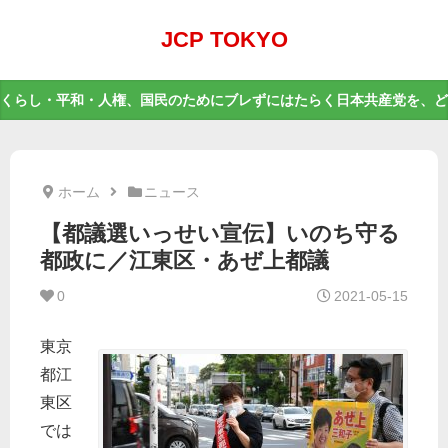
JCP TOKYO
くらし・平和・人権、国民のためにブレずにはたらく日本共産党を、ど
ホーム
ニュース
【都議選いっせい宣伝】いのち守る
都政に／江東区・あぜ上都議
0
2021-05-15
東京
都江
東区
では