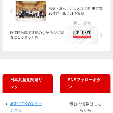
の
け
党
介
福祉・暮らしに大きな問題 東京都
要
よ
都
20年度一般会計予算案
石
う
議
共
団
１
産
が
２
党
全
贈収賄汚職で逮捕のなか カジノ調
３
選
査に１０００万円
国
便
挙
調
事
ボ
査
故
ラ
38
ン
年
テ
ィ
Ｊ
ア
日本共産党関連リ
SNSフォローボタ
Ａ
の
Ｌ
報
ンク
ン
争
告
議
会
団
JCP TOKYO チャ
最新の情報はこち
が
ンネル
らから