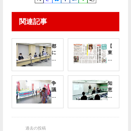
関連記事
都
【
に
東
若
京
者
民
・
報
学
】
争
知
生
8
議
恵
担
月
解
を
当
23
決
集
部
日
が
め
署
号
安
活
を
の
全
動
共
ご
へ
続
産
紹