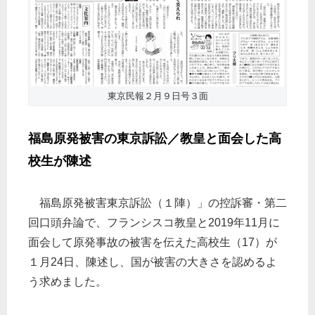
東京民報２月９日号３面
福島原発被害の東京訴訟／教皇と面会した高
校生が陳述
福島原発被害東京訴訟（１陣）」の控訴審・第二
回口頭弁論で、フランシスコ教皇と2019年11月に
面会して原発事故の被害を伝えた高校生（17）が
１月24日、陳述し、国が被害の大きさを認めるよ
う求めました。