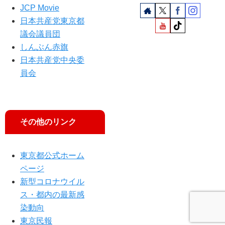
訴
JCP Movie
え
日本共産党東京都
議会議員団
しんぶん赤旗
日本共産党中央委
員会
その他のリンク
東京都公式ホーム
ページ
新型コロナウイル
ス・都内の最新感
染動向
東京民報