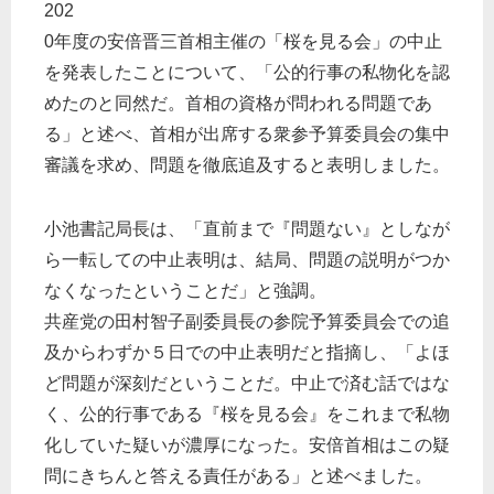
202
0年度の安倍晋三首相主催の「桜を見る会」の中止
を発表したことについて、「公的行事の私物化を認
めたのと同然だ。首相の資格が問われる問題であ
る」と述べ、首相が出席する衆参予算委員会の集中
審議を求め、問題を徹底追及すると表明しました。
小池書記局長は、「直前まで『問題ない』としなが
ら一転しての中止表明は、結局、問題の説明がつか
なくなったということだ」と強調。
共産党の田村智子副委員長の参院予算委員会での追
及からわずか５日での中止表明だと指摘し、「よほ
ど問題が深刻だということだ。中止で済む話ではな
く、公的行事である『桜を見る会』をこれまで私物
化していた疑いが濃厚になった。安倍首相はこの疑
問にきちんと答える責任がある」と述べました。