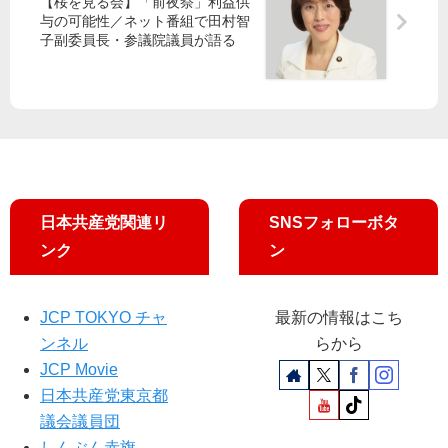
足
障
【桜を見る会】「前夜祭」利益供
ン
員
与の可能性／ネット番組で田村智
立
害
！
長
子副委員長・参議院議員が語る
区
者
・
議
講
参
団
演
院
が
会
議
事
が
員
業
目
が
者
黒
出
ア
で
演
日本共産党関連リ
SNSフォローボタ
ン
星
「
ケ
見
桜
ンク
ン
ー
都
」
ト
議
疑
結
と
惑
JCP TOKYO チャ
最新の情報はこち
果
訴
ンネル
らから
を
え
閉
JCP Movie
発
会
日本共産党東京都
表
後
議会議員団
も
追
しんぶん赤旗