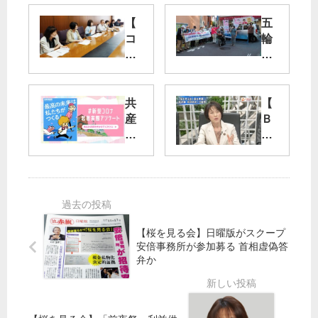
【
五
コ
輪
ロ
や
ナ
め
禍
健
】”
康
共
【
介
・
産
Ｂ
護
命
党
Ｓ
崩
を
の
フ
壊”
第
若
ジ
し
一
者
番
か
に
向
組
ね
／
け
】
な
党
サ
田
【桜を見る会】日曜版がスクープ
い
全
イ
村
安倍事務所が参加募る 首相虚偽答
／
都
ト
智
弁か
共
患
オ
子
産
者
ー
副
党
・
プ
委