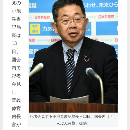
党の
小池
晃書
記局
長は
13
日、
国会
内で
記者
会見
し、
菅義
偉官
房長
記者会見する小池晃書記局長＝13日、国会内（「し
んぶん赤旗」提供）
官が