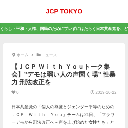
JCP TOKYO
くらし・平和・人権、国民のためにブレずにはたらく日本共産党を、ど
ホーム
ニュース
【ＪＣＰ Ｗｉｔｈ Ｙｏｕトーク集
会】”デモは弱い人の声聞く場” 性暴
力 刑法改正を
0
2019-10-22
日本共産党の「個人の尊厳とジェンダー平等のための
ＪＣＰ Ｗｉｔｈ Ｙｏｕ」チームは21日、「フラワ
ーデモから刑法改正へ－声を上げ始めた女性たち」と