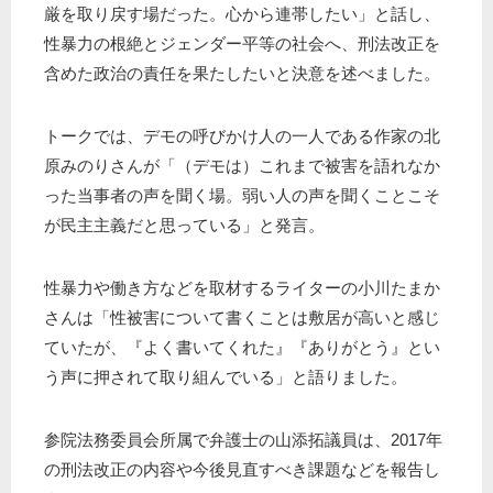
厳を取り戻す場だった。心から連帯したい」と話し、
性暴力の根絶とジェンダー平等の社会へ、刑法改正を
含めた政治の責任を果たしたいと決意を述べました。
トークでは、デモの呼びかけ人の一人である作家の北
原みのりさんが「（デモは）これまで被害を語れなか
った当事者の声を聞く場。弱い人の声を聞くことこそ
が民主主義だと思っている」と発言。
性暴力や働き方などを取材するライターの小川たまか
さんは「性被害について書くことは敷居が高いと感じ
ていたが、『よく書いてくれた』『ありがとう』とい
う声に押されて取り組んでいる」と語りました。
参院法務委員会所属で弁護士の山添拓議員は、2017年
の刑法改正の内容や今後見直すべき課題などを報告し