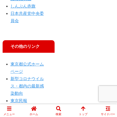
しんぶん赤旗
日本共産党中央委
員会
その他のリンク
東京都公式ホーム
ページ
新型コロナウイル
ス・都内の最新感
染動向
東京民報
メニュー
ホーム
検索
トップ
サイドバー
© 2014 JCP TOKYO.