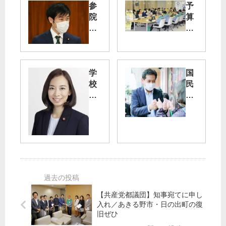
参
予
院
算
憲
編
法
成
審
へ
24
改
00
学
国
憲“
項
校
民
呼
目
感
の
び
の
染
悲
水”
要
鳴
を
望
検
批
／
査
突
判
日
体
き
／
本
制
つ
国
共
を
け
民
産
吉
論
投
党
【共産党都議団】知事宛てに申し
良
戦
入れ／あきる野市・日の出町の復
票
都
氏
旧ぜひ
法
議
宮