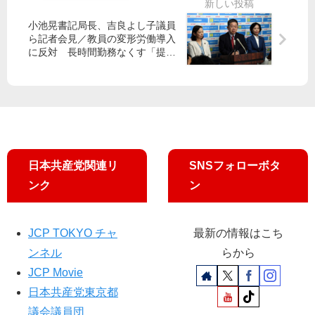
改
団
国
本
定
は
徹
小池晃書記局長、吉良よし子議員
案
状
・
ら記者会見／教員の変形労働導入
で
況
衆
に反対 長時間勤務なくす「提
山
公
院
言」
添
表
比
氏
基
例
準
候
示
補
せ
日本共産党関連リ
SNSフォローボタ
ンク
ン
JCP TOKYO チャ
最新の情報はこち
ンネル
らから
JCP Movie
日本共産党東京都
議会議員団