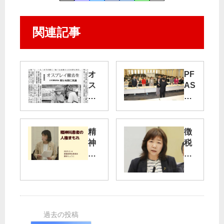
関連記事
オ
PF
ス
AS
プ
か
レ
ら
イ
命
撤
守
精
徴
去
れ
神
税
を
｜
科
猶
学
患
予
住
校
者
前
民
給
の
向
運
食
人
き
動
費
権
答
団
無
守
弁