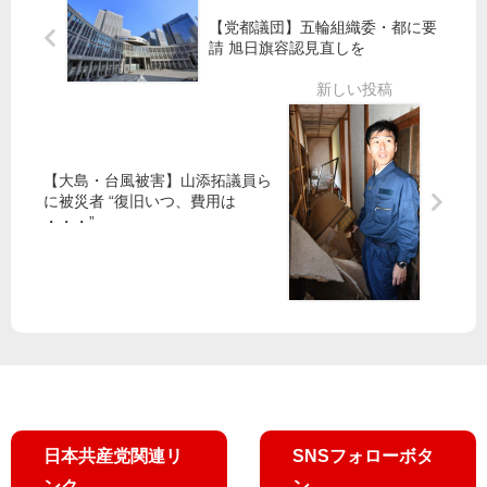
体
償
れ
／
【党都議団】五輪組織委・都に要
化
都
請 旭日旗容認見直しを
飛
を
議
行
会
再
各
開
決
に
と
抗
【大島・台風被害】山添拓議員ら
や
議
に被災者 “復旧いつ、費用は
氏
・・・”
質
問
で
前
進
日本共産党関連リ
SNSフォローボタ
ンク
ン