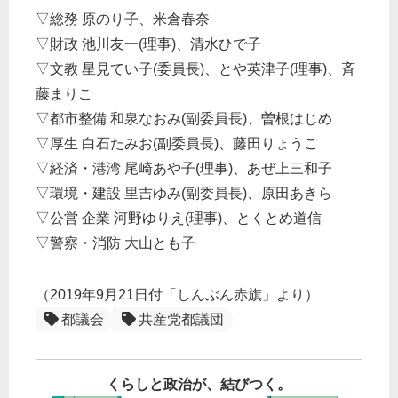
▽総務 原のり子、米倉春奈
▽財政 池川友一(理事)、清水ひで子
▽文教 星見てい子(委員長)、とや英津子(理事)、斉
藤まりこ
▽都市整備 和泉なおみ(副委員長)、曽根はじめ
▽厚生 白石たみお(副委員長)、藤田りょうこ
▽経済・港湾 尾崎あや子(理事)、あぜ上三和子
▽環境・建設 里吉ゆみ(副委員長)、原田あきら
▽公営 企業 河野ゆりえ(理事)、とくとめ道信
▽警察・消防 大山とも子
（2019年9月21日付「しんぶん赤旗」より）
都議会
共産党都議団
くらしと政治が、結びつく。