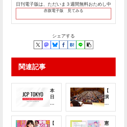
日刊電子版は、ただいま３週間無料おためし中
赤旗電子版 見てみる
シェアする
関連記事
本
【
日
演
（
説
9
会
月
】
7
1
【
憲