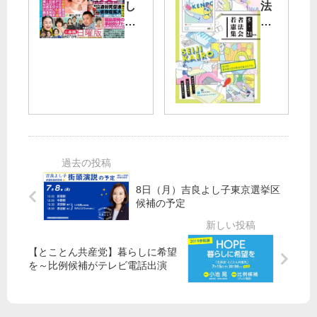
日
月
し
法
）
6
ん
変
の
日
ぶ
え
安
ス
ん
る
倍
ク
赤
な
政
エ
旗
・
権
ア
日
政
抗
荏
曜
治
議
原
版
を
行
・
27
変
動
ひ
日
え
は
ら
号
ろ
中
つ
8日（月）吉良よし子東京選挙区
】
候補の予定
止
か
安
２
ホ
倍
１
ー
・
（
ル
【とことん共産党】暮らしに希望
加
日
を～比例候補がテレビ電話出演
～
計
）
品
面
東
川
談
京
区