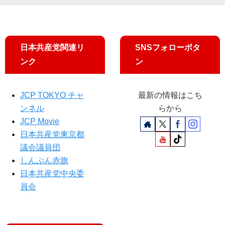
の
で
力
「
愛
若
媛
者
県
憲
日本共産党関連リ
SNSフォローボタ
文
法
ンク
ン
書
集
に
会
証
＆
JCP TOKYO チャ
最新の情報はこち
拠
デ
ンネル
らから
獣
モ
JCP Movie
医
」
学
日本共産党東京都
部
議会議員団
新
しんぶん赤旗
設
日本共産党中央委
の
員会
真
実