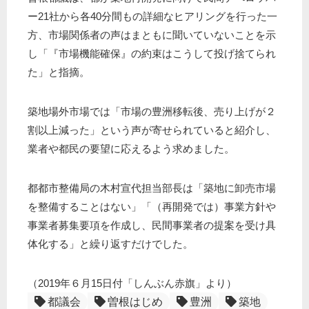
ー21社から各40分間もの詳細なヒアリングを行った一
方、市場関係者の声はまともに聞いていないことを示
し「『市場機能確保』の約束はこうして投げ捨てられ
た」と指摘。
築地場外市場では「市場の豊洲移転後、売り上げが２
割以上減った」という声が寄せられていると紹介し、
業者や都民の要望に応えるよう求めました。
都都市整備局の木村宣代担当部長は「築地に卸売市場
を整備することはない」「（再開発では）事業方針や
事業者募集要項を作成し、民間事業者の提案を受け具
体化する」と繰り返すだけでした。
（2019年６月15日付「しんぶん赤旗」より）
都議会
曽根はじめ
豊洲
築地