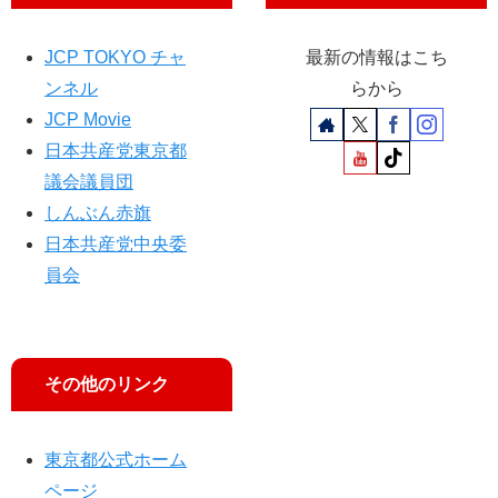
港
日
区
の
JCP TOKYO チャ
最新の情報はこち
「
ンネル
らから
小
朝
池
ま
JCP Movie
書
で
日本共産党東京都
記
生
議会議員団
局
テ
しんぶん赤旗
長
レ
が
ビ
日本共産党中央委
訴
！
員会
え
」
に
出
演
その他のリンク
し
ま
す
東京都公式ホーム
ページ