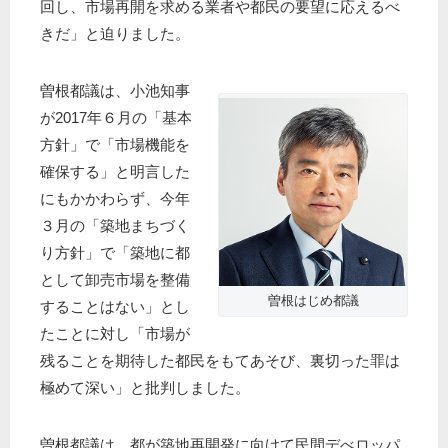
回し、市場再開を求める業者や都民の要望に応えるべ
きだ」と迫りました。
曽根都議は、小池知事
が2017年６月の「基本
方針」で「市場機能を
確保する」と明言した
にもかかわらず、今年
３月の「築地まちづく
り方針」で「築地に都
として卸売市場を整備
曽根はじめ都議
することはない」とし
たことに対し「市場が
残ることを期待した都民をもてあそび、裏切った罪は
極めて深い」と批判しました。
曽根都議は、都が築地再開発に向けて民間デべロッパ