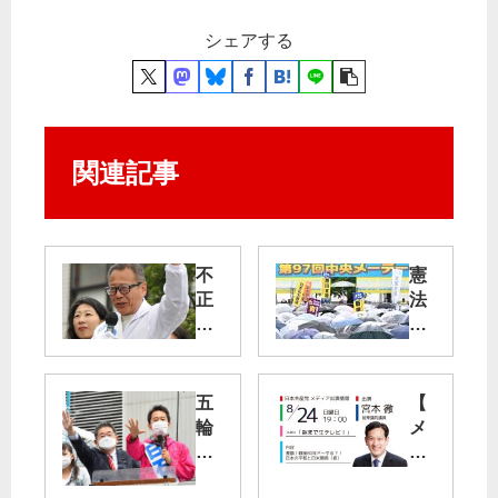
シェアする
関連記事
不
憲
正
法
た
守
だ
り
し
労
暮
基
五
【
ら
法
輪
メ
し
改
中
デ
応
悪
止
ィ
援
止