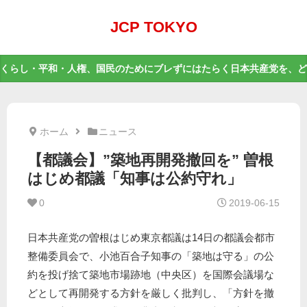
JCP TOKYO
くらし・平和・人権、国民のためにブレずにはたらく日本共産党を、ど
ホーム
ニュース
【都議会】”築地再開発撤回を” 曽根
はじめ都議「知事は公約守れ」
0
2019-06-15
日本共産党の曽根はじめ東京都議は14日の都議会都市
整備委員会で、小池百合子知事の「築地は守る」の公
約を投げ捨て築地市場跡地（中央区）を国際会議場な
どとして再開発する方針を厳しく批判し、「方針を撤