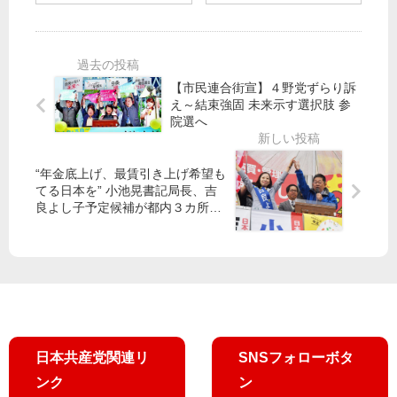
し
ア
め
命
出
る
守
演
る
】
第
都
8/2
【市民連合街宣】４野党ずらり訴
97
政
4
え～結束強固 未来示す選択肢 参
回
を
（
院選へ
中
／
日
央
品
）
メ
“年金底上げ、最賃引き上げ希望も
川
宮
てる日本を” 小池晃書記局長、吉
ー
区
本
良よし子予定候補が都内３カ所で
デ
・
徹
訴え
ー
大
前
田
衆
区
議
・
院
江
議
戸
員
川
が
日本共産党関連リ
SNSフォローボタ
区
BS
ンク
ン
・
朝