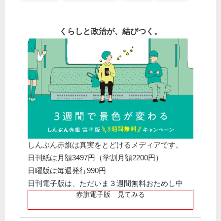
くらしと政治が、結びつく。
しんぶん赤旗は真実をとどけるメディアです。
日刊紙は月額3497円（学割月額2200円）
日曜版は毎週発行990円
日刊電子版は、ただいま３週間無料おためし中
赤旗電子版 見てみる