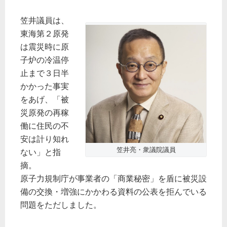
笠井議員は、
東海第２原発
は震災時に原
子炉の冷温停
止まで３日半
かかった事実
をあげ、「被
災原発の再稼
働に住民の不
安は計り知れ
笠井亮・衆議院議員
ない」と指
摘。
原子力規制庁が事業者の「商業秘密」を盾に被災設
備の交換・増強にかかわる資料の公表を拒んでいる
問題をただしました。