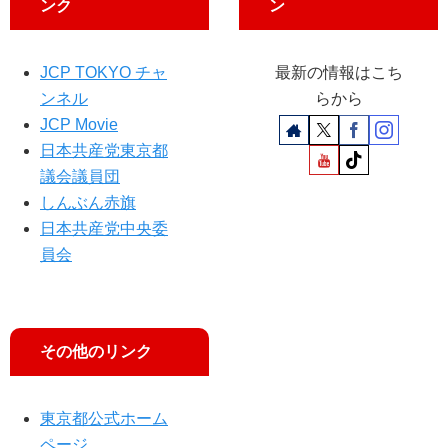
し
ンク
ン
子
プ
た
議
員
小
JCP TOKYO チャ
最新の情報はこち
が
池
ンネル
らから
あ
書
JCP Movie
い
記
日本共産党東京都
さ
局
つ
長
議会議員団
、
しんぶん赤旗
綾
日本共産党中央委
予
員会
定
候
補
勝
利
その他のリンク
訴
え
東京都公式ホーム
ページ