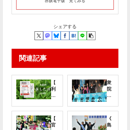
赤旗電子版 見てみる
シェアする
関連記事
【
衆
利
院
島
10
村
区
】
補
島
選
【
《
し
池
官
島
ょ
袋