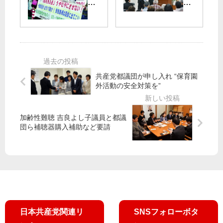
邸
し
の
で
前
ょ
ペ
野
抗
部
ー
党
議
・
ジ
街
】
綾
に
頭
安
と
「
演
倍
お
あ
説
共産党都議団が申し入れ “保育園
首
る
し
外活動の安全対策を”
相
候
た
「
補
ば
桜
》
」
加齢性難聴 吉良よし子議員と都議
」
大
第
団ら補聴器購入補助など要請
の
島
20
真
町
8
相
か
号
語
ら
を
れ
改
掲
／
憲
載
田
ス
し
村
ト
日本共産党関連リ
SNSフォローボタ
ま
智
ッ