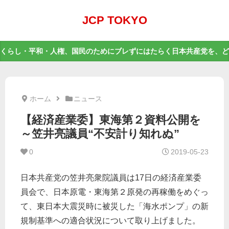
JCP TOKYO
くらし・平和・人権、国民のためにブレずにはたらく日本共産党を、ど
ホーム
ニュース
【経済産業委】東海第２資料公開を
～笠井亮議員“不安計り知れぬ”
0
2019-05-23
日本共産党の笠井亮衆院議員は17日の経済産業委
員会で、日本原電・東海第２原発の再稼働をめぐっ
て、東日本大震災時に被災した「海水ポンプ」の新
規制基準への適合状況について取り上げました。