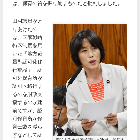
は、保育の質を掘り崩すものだと批判しました。
田村議員がと
りあげたの
は、国家戦略
特区制度を用
いた「地方裁
量型認可化移
行施設」。認
可外保育所が
認可へ移行す
るのを財政支
援するのが建
前ですが、認
可保育所が保
育士数を減ら
すなどして認
質問する田村智子議員＝25日、参院内