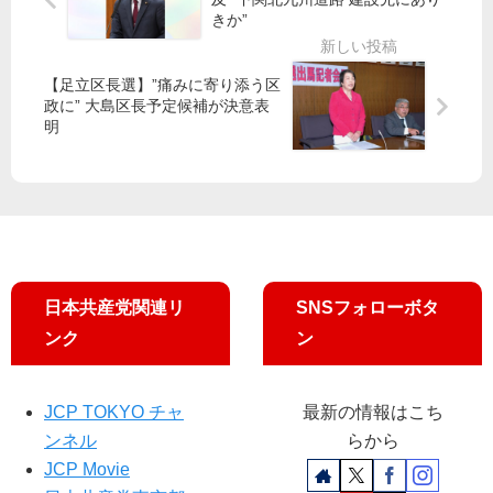
長
きか”
明
市
処
大
長
分
ゼ
選
経
【足立区長選】”痛みに寄り添う区
ミ
告
過
政に” 大島区長予定候補が決意表
イ
示
明 ​
明
ン
立
示
タ
石
迫
ビ
氏
る
ュ
が
／
ー
訴
官
え
房
小
長
日本共産党関連リ
SNSフォローボタ
池
官
氏
ンク
ン
、
が
答
回
え
答
JCP TOKYO チャ
最新の情報はこち
ら
ンネル
らから
れ
ず
JCP Movie