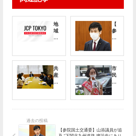
地
【
域
参
分
院
断
決
す
算
る
委
「
】
共
市
外
山
産
民
環
添
党
目
の
拓
が
線
２
議
目
の
」
員
指
国
黒
す
分
川
社
寺
前
会
市
検
は
へ
【参院国土交通委】山添議員が追
事
／
／
及 “下関北九州道路 建設先にあり