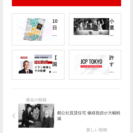
10
小
日
選
・
挙
反
区
原
第
連
23
【
許
に
区
国
す
よ
「
会
な
る
市
質
「
国
民
問
戦
会
＋
】
争
前
野
4/7
法
集
党
（
案
会
」
火
」
／
が
都公社賃貸住宅 修繕負担が大幅軽
）
減
エ
連
小
墨
ネ
日
池
田
ル
宣