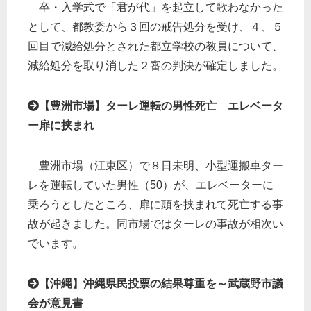
卒・入学式で「君が代」を起立して歌わなかった
として、都教委から３回の戒告処分を受け、４、５
回目で減給処分とされた都立学校の教員について、
減給処分を取り消した２審の判決が確定しました。
【豊洲市場】ターレ運転の男性死亡 エレベータ
ー扉に挟まれ
豊洲市場（江東区）で８日未明、小型運搬車ター
レを運転していた男性（50）が、エレベーターに
乗ろうとしたところ、扉に頭を挟まれて死亡する事
故が起きました。同市場ではターレの事故が相次い
でいます。
【沖縄】沖縄県民投票の結果尊重を～武蔵野市議
会が意見書