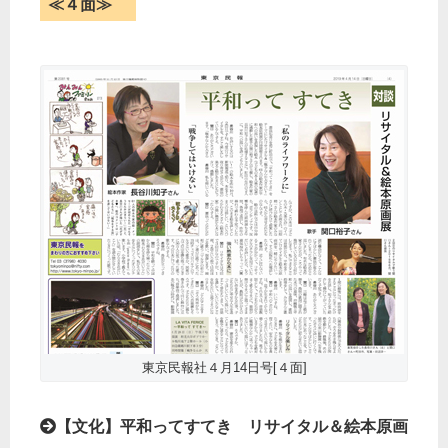
≪４面≫
東京民報社４月14日号[４面]
【文化】平和ってすてき リサイタル＆絵本原画