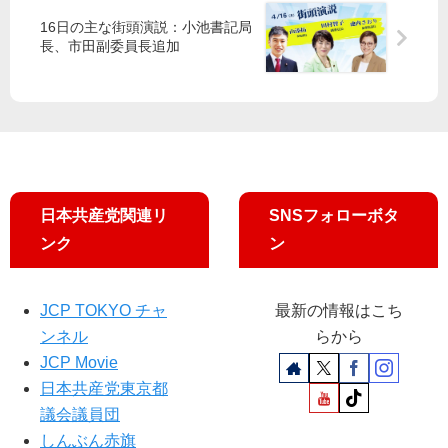
晃
区
ギ
伝
16日の主な街頭演説：小池書記局
書
で
ー
共
長、市田副委員長追加
記
超
政
産
局
党
策
党
長
派
い
松
が
時
ま
村
参
局
す
氏
院
放
ぐ
が
予
談
転
共
算
会
日本共産党関連リ
SNSフォローボタ
換
同
委
を
候
ンク
ン
員
補
会
に
で
JCP TOKYO チャ
最新の情報はこち
質
ンネル
らから
問
し
JCP Movie
ま
日本共産党東京都
す
議会議員団
しんぶん赤旗