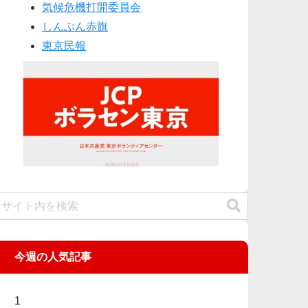
気候危機打開委員会
しんぶん赤旗
東京民報
今週の人気記事