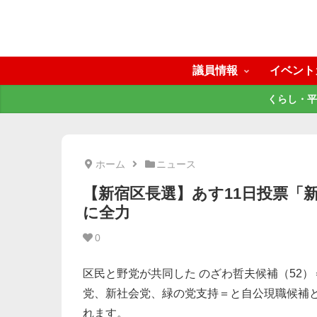
議員情報
イベント
くらし・平
ホーム
ニュース
【新宿区長選】あす11日投票「
に全力
0
区民と野党が共同した のざわ哲夫候補（52
党、新社会党、緑の党支持＝と自公現職候補と
れます。