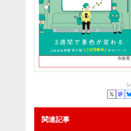
赤旗電
シ
関連記事