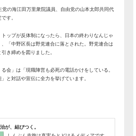
主党の海江田万里衆院議員、自由党の山本太郎共同代
定です。
）トップが反体制になったら、日本の終わりなんじゃ
）、「中野区長は野党連合に落とされた。野党連合は
と引き締めを図りました。
くる会」は「現職陣営も必死の電話かけをしている。
能」と対話や宣伝に全力を挙げています。
治が、結びつく。
しんぶん赤旗は真実をとどけるメディアです。