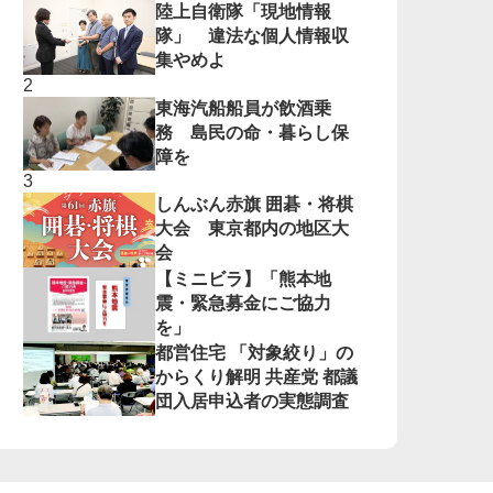
陸上自衛隊「現地情報
隊」 違法な個人情報収
集やめよ
東海汽船船員が飲酒乗
務 島民の命・暮らし保
障を
しんぶん赤旗 囲碁・将棋
大会 東京都内の地区大
会
【ミニビラ】「熊本地
震・緊急募金にご協力
を」
都営住宅 「対象絞り」の
からくり解明 共産党 都議
団入居申込者の実態調査