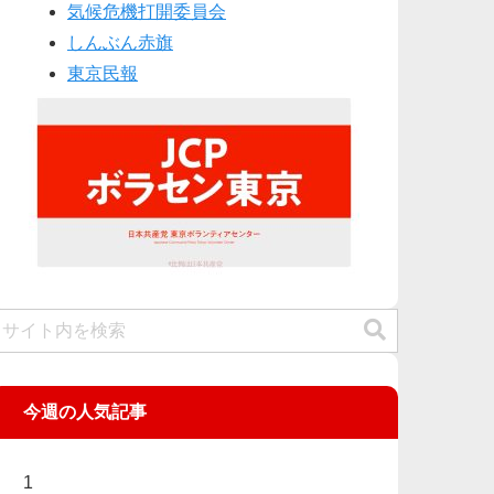
気候危機打開委員会
しんぶん赤旗
東京民報
今週の人気記事