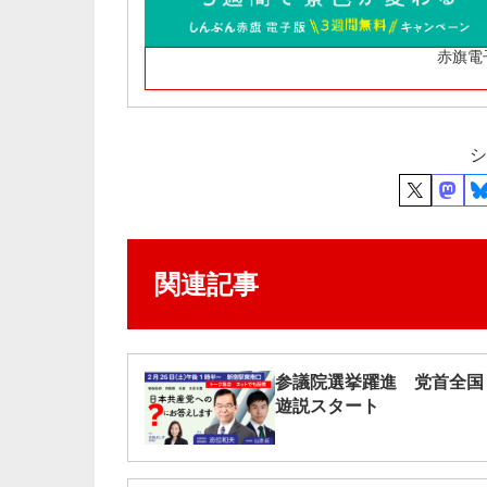
赤旗電
シ
関連記事
参議院選挙躍進 党首全国
遊説スタート