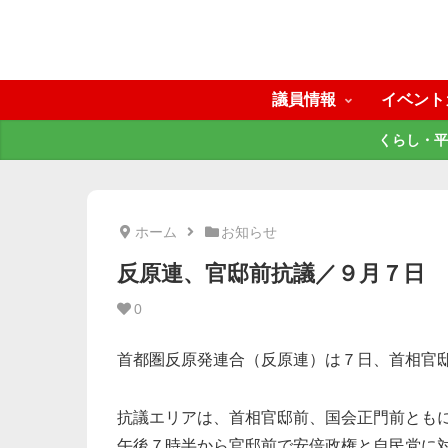
議員情報
イベント
くらし・平
ホーム
お知らせ
反原連、官邸前抗議／９月７日
0
首都圏反原発連合（反原連）は７日、首相官
抗議エリアは、首相官邸前、国会正門前とも
午後７時半から官邸前で安倍政権と自民党に