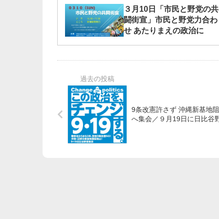
３月10日「市民と野党の共
闘街宣」市民と野党力合わ
せ あたりまえの政治に
9条改憲許さず 沖縄新基地
へ集会／９月19日に日比谷