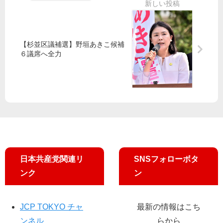
本
を
共
・
受
産
池
け
党
内
ま
と
【杉並区議補選】野垣あきこ候補
候
し
山
６議席へ全力
補
た
添
訴
候
え
補
に
日本共産党関連リ
SNSフォローボタ
ンク
ン
JCP TOKYO チャ
最新の情報はこち
ンネル
らから