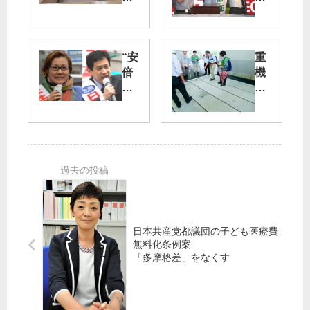
が
題
「
が
骨
大
“安
重
髄
争
倍
機
バ
点
暴
搬
ン
に
走
入
ク
「
止
口
を
安
め
６
支
倍
た
カ
援
改
い”
所
す
憲
の
る
ノ
願
東
ー
い
京
」
は
の
の
日本共産党都議団の子ども医療費
共
会
一
無料化条例案
産
」
票
「多摩格差」をなくす
党
の
を
へ
要
日
宮
請
本