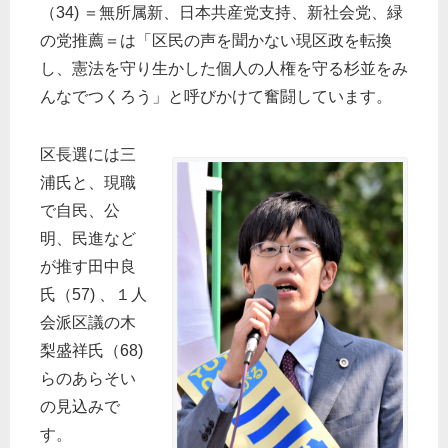
（34) ＝無所属新、日本共産党支持、新社会党、緑
の党推薦＝は「区民の声を聞かない現区政を転換
し、憲法を守り生かした個人の人権を守る杉並をみ
んなでつくろう」と呼びかけて奮闘しています。
区長選には三
浦氏と、現職
で自民、公
明、民進など
が推す田中良
氏（57) 、１人
会派区議の木
梨盛祥氏（68)
らのあらそい
の見込みで
す。