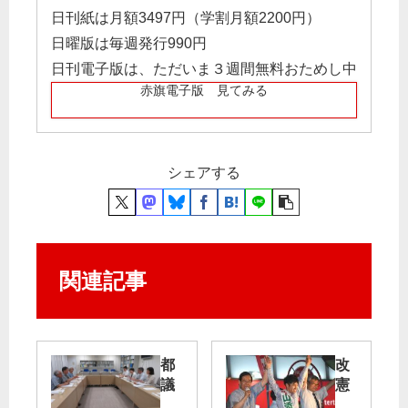
日刊紙は月額3497円（学割月額2200円）
日曜版は毎週発行990円
日刊電子版は、ただいま３週間無料おためし中
赤旗電子版 見てみる
シェアする
関連記事
都
改
議
憲
団
問