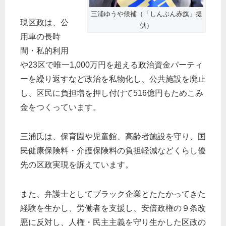
三浦ゆうや候補（「しんぶん赤旗」提
現区政は、公
供）
用車の長時
間・私的利用
や23区で唯一1,000万円を超える政治資金パーティ
ーを繰り返すなど政治を私物化し、公共施設を廃止
し、区民に負担増を押し付けて516億円もためこみ
金をつくっています。
三浦氏は、保育園や児童館、高齢者施設を守り、国
民健康保険料・介護保険料の負担軽減などくらし優
先の区政実現を訴えています。
また、弁護士としてブラック企業とたたかってきた
経験を生かし、労働者を支援し、安倍政権の９条改
悪に反対し、人権・民主主義を守り生かした区政の