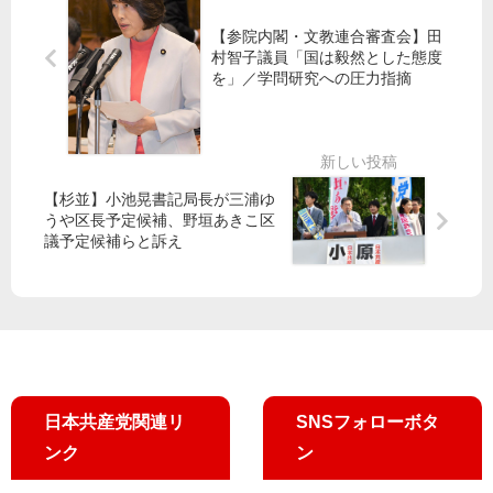
議
酒
開
と
員
井
【参院内閣・文教連合審査会】田
を
懇
ら
大
村智子議員「国は毅然とした態度
～
談
を」／学問研究への圧力指摘
国
史
米
交
候
倉
省
補
春
た
が
奈
だ
立
都
【杉並】小池晃書記局長が三浦ゆ
す
候
議
うや区長予定候補、野垣あきこ区
補
五
議予定候補らと訴え
輪
共
同
事
業
た
だ
日本共産党関連リ
SNSフォローボタ
す
ンク
ン