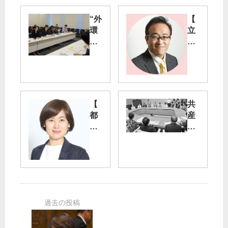
“外
【
環
立
道
川
工
市
事
長
中
選
止
】
せ
25
【
共
よ”
日
都
産
吉
告
議
党
良
示
会
都
よ
・
】
議
し
９
経
団
子
月
費
、
１
削
小
山
日
減
池
添
投
情
都
拓
票
報
知
両
／
公
事