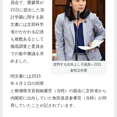
員会で、愛媛県が
21日に提出した加
計学園に関する新
文書には文部科学
省がかかわる記述
も複数あるとして
徹底調査と委員会
での集中審議を求
めました。
質問する吉良よし子議員＝22日、
参院文科委
同文書には2015
年４月２日の同県
と柳瀬唯夫首相秘書官（当時）の面会に文科省から
内閣府に出向していた角田喜彦参事官（当時）が同
席していたことが記されています。