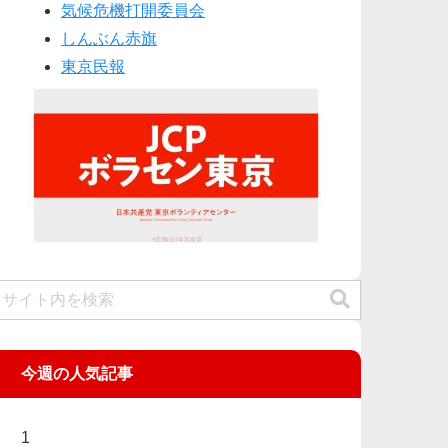
気候危機打開委員会
しんぶん赤旗
東京民報
今週の人気記事