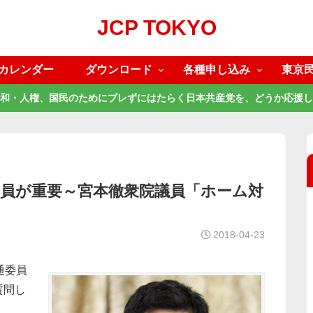
JCP TOKYO
カレンダー
ダウンロード
各種申し込み
東京
和・人権、国民のためにブレずにはたらく日本共産党を、どうか応援し
増員が重要～宮本徹衆院議員「ホーム対
2018-04-23
通委員
質問し