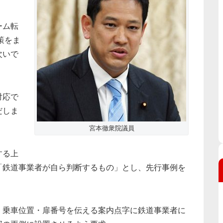
ーム転
策をま
次いで
対応で
だしま
宮本徹衆院議員
する上
「鉄道事業者が自ら判断するもの」とし、先行事例を
・乗車位置・扉番号を伝える案内点字に鉄道事業者に