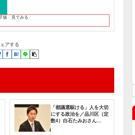
子版 見てみる
ェアする
「都議選駆ける」人を大切
にする政治を／品川区（定
数4）白石たみおさん
（39）現