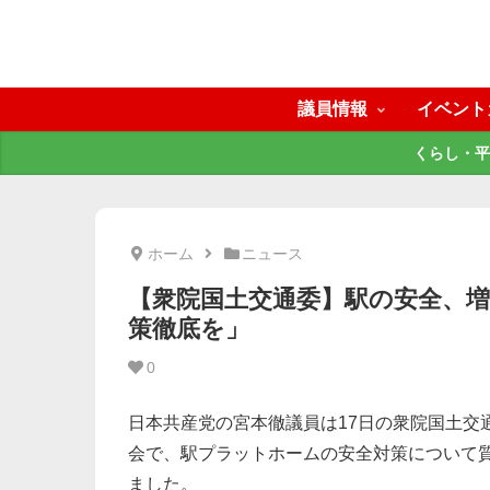
議員情報
イベント
くらし・平
ホーム
ニュース
【衆院国土交通委】駅の安全、
策徹底を」
0
日本共産党の宮本徹議員は17日の衆院国土交
会で、駅プラットホームの安全対策について
ました。