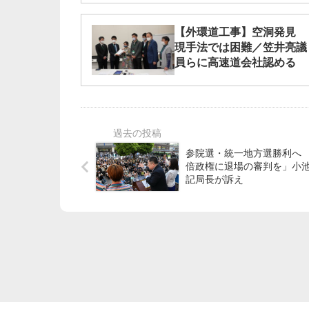
【外環道工事】空洞発見
現手法では困難／笠井亮議
員らに高速道会社認める
参院選・統一地方選勝利へ 
倍政権に退場の審判を」小
記局長が訴え