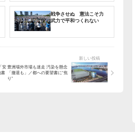
戦争させぬ 憲法こそ力
武力で平和つくれない
「安
豊洲場外市場も迷走 汚染を懸念
池書
「撤退も」／都への要望書に“焦
り”