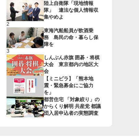
陸上自衛隊「現地情報
隊」 違法な個人情報収
集やめよ
東海汽船船員が飲酒乗
務 島民の命・暮らし保
障を
しんぶん赤旗 囲碁・将棋
大会 東京都内の地区大
会
【ミニビラ】「熊本地
震・緊急募金にご協力
を」
都営住宅 「対象絞り」の
からくり解明 共産党 都議
団入居申込者の実態調査