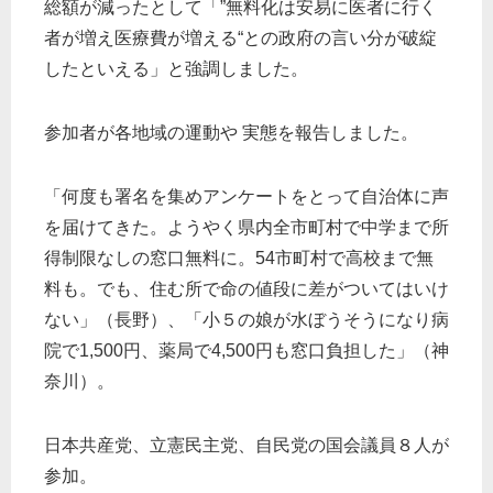
総額が減ったとして「”無料化は安易に医者に行く
者が増え医療費が増える“との政府の言い分が破綻
したといえる」と強調しました。
参加者が各地域の運動や 実態を報告しました。
「何度も署名を集めアンケートをとって自治体に声
を届けてきた。ようやく県内全市町村で中学まで所
得制限なしの窓口無料に。54市町村で高校まで無
料も。でも、住む所で命の値段に差がついてはいけ
ない」（長野）、「小５の娘が水ぼうそうになり病
院で1,500円、薬局で4,500円も窓口負担した」（神
奈川）。
日本共産党、立憲民主党、自民党の国会議員８人が
参加。