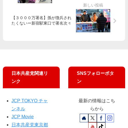
40
訴
党
回
導
・
の
い
民
【３０００万署名】孫が徴兵され
犯
たくないー新宿駅東口で署名次々
た
青
行
運
が
認
動
新
め
と
成
た
論
人
男
戦
と
対
話
日本共産党関連リ
SNSフォローボタ
／
北
ンク
ン
区
JCP TOKYO チャ
最新の情報はこち
ンネル
らから
JCP Movie
日本共産党東京都