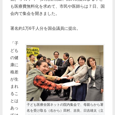
も医療費無料化を求めて、市民や医師らは７日、国
会内で集会を開きました。
署名約1万6千人分を国会議員に提出。
「子
ども
の健
康に
格差
が生
まれ
るこ
とは
子ども医療全国ネットの院内集会で、母親らから署
あっ
名を受け取る（右から）田村、吉良、日吉雄太（立