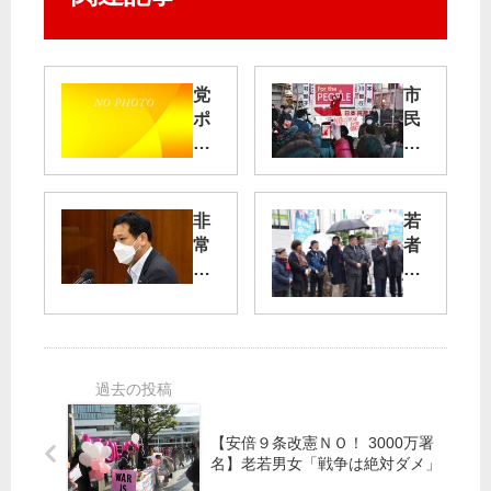
党
市
ポ
民
ス
と
タ
と
ー
も
に
に
非
若
傷
高
常
者
市
勤
い
有
政
講
じ
罪
権
師
め
確
に
の
政
定
立
解
治
ち
雇
ノ
板
向
無
ー
橋
か
効
【安倍９条改憲ＮＯ！ 3000万署
う
共
名】老若男女「戦争は絶対ダメ」
約
勝
産