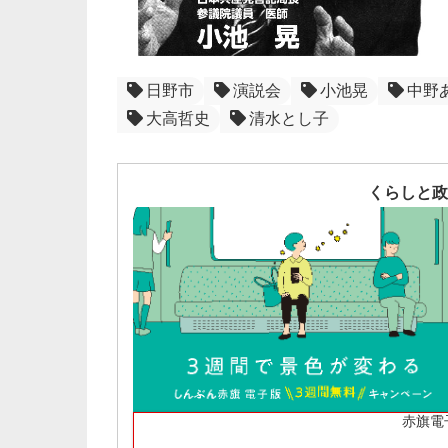
日野市
演説会
小池晃
中野
大高哲史
清水とし子
くらしと政
赤旗電