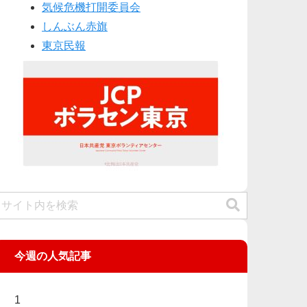
気候危機打開委員会
しんぶん赤旗
東京民報
今週の人気記事