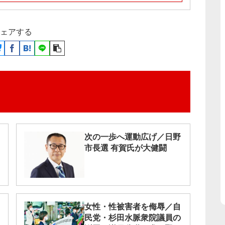
ェアする
次の一歩へ運動広げ／日野
市長選 有賀氏が大健闘
女性・性被害者を侮辱／自
民党・杉田水脈衆院議員の