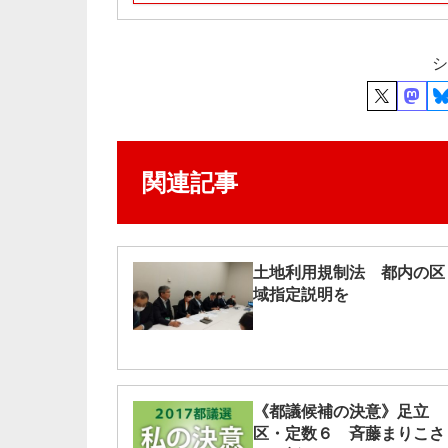
シ
関連記事
土地利用規制法 都内の区
域指定説明を
《都議候補の決意》足立
区・定数６ 斉藤まりこさ