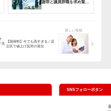
謝罪と議員辞職を求め緊急
街頭宣伝
サ
【国保料】今でも高すぎる／足
“共
立区で値上げ反対の宣伝
SNSフォローボタン