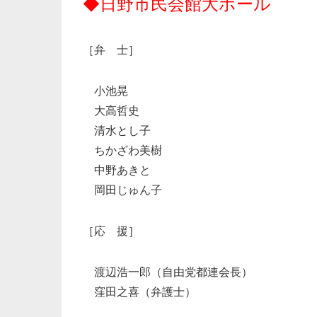
◆日野市民会館大ホール
［弁 士］
小池晃
大高哲史
清水とし子
ちかざわ美樹
中野あきと
岡田じゅん子
［応 援］
渡辺浩一郎（自由党都連会長）
窪田之喜（弁護士）