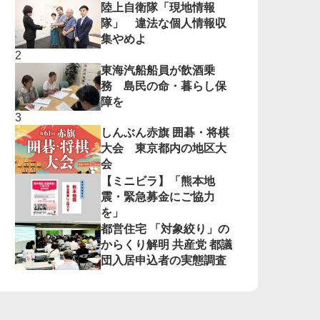
陸上自衛隊「現地情報
隊」 違法な個人情報収
集やめよ
東海汽船船員が飲酒乗
務 島民の命・暮らし保
障を
しんぶん赤旗 囲碁・将棋
大会 東京都内の地区大
会
【ミニビラ】「熊本地
震・緊急募金にご協力
を」
都営住宅 「対象絞り」の
からくり解明 共産党 都議
団入居申込者の実態調査