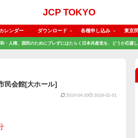
JCP TOKYO
カレンダー
ダウンロード
各種申し込み
東京
和・人権、国民のためにブレずにはたらく日本共産党を、どうか応援し
日野市民会館[大ホール]
2019-04-20
2018-02-01
分