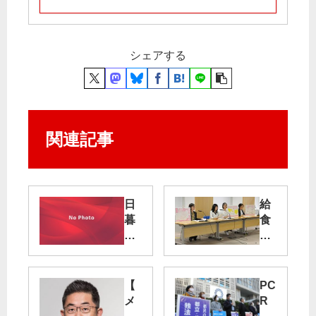
シェアする
関連記事
日
給
暮
食
里
費
・
負
舎
担
人
に
【
PC
ラ
多
メ
R
イ
摩