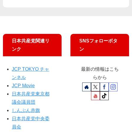
NH
訴
K
え
総
合
「
日
日本共産党関連リ
SNSフォローボタ
曜
ンク
ン
討
論
」
JCP TOKYO チャ
最新の情報はこち
に
出
ンネル
らから
席
JCP Movie
し
日本共産党東京都
ま
す
議会議員団
しんぶん赤旗
日本共産党中央委
員会