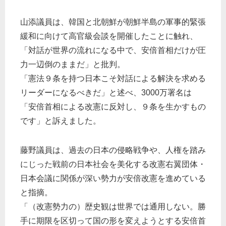
山添議員は、韓国と北朝鮮が朝鮮半島の軍事的緊張
緩和に向けて高官級会談を開催したことに触れ、
「対話が世界の流れになる中で、安倍首相だけが圧
力一辺倒のままだ」と批判。
「憲法９条を持つ日本こそ対話による解決を求める
リーダーになるべきだ」と述べ、3000万署名は
「安倍首相による改憲に反対し、９条を生かすもの
です」と訴えました。
藤野議員は、過去の日本の侵略戦争や、人権を踏み
にじった戦前の日本社会を美化する改憲右翼団体・
日本会議に関係が深い勢力が安倍改憲を進めている
と指摘。
「（改憲勢力の）歴史観は世界では通用しない。勝
手に期限を区切って国の形を変えようとする安倍首