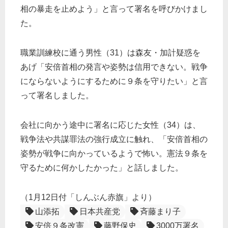
相の暴走を止めよう」と言って署名を呼びかけまし
た。
職業訓練校に通う男性（31）は森友・加計疑惑を
あげ「安倍首相の発言や姿勢は信用できない。戦争
にならないようにするために９条を守りたい」と言
って署名しました。
会社に向かう途中に署名に応じた女性（34）は、
戦争法や共謀罪法の強行成立に触れ、「安倍首相の
姿勢が戦争に向かっているようで怖い。憲法９条を
守るために何かしたかった」と話しました。
（1月12日付「しんぶん赤旗」より）
山添拓
日本共産党
斉藤まり子
安倍９条改憲
藤野保史
3000万署名