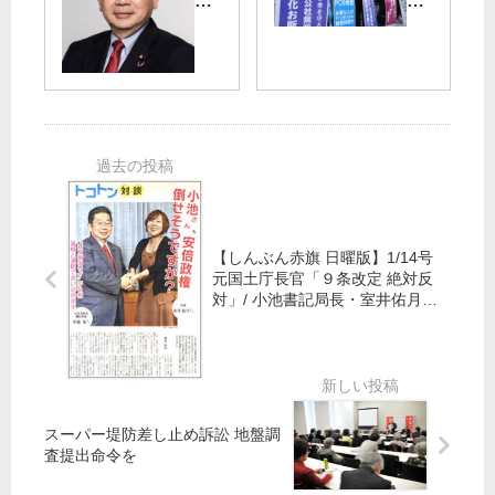
デ
抜
ナ
格
ィ
本
ー
差
ア
的
脱
出
強
輪
党
演
化
／
都
】
を
党
議
あ
／
都
団
す
都
議
が
5
議
団
保
月
会
無
育
29
開
【しんぶん赤旗 日曜版】1/14号
人
園
日
会
元国土庁長官「９条改定 絶対反
駅
調
、
対」/ 小池書記局長・室井佑月さ
見
査
小
労
んトコトン対談
直
池
組
し
晃
な
要
書
ど
請
記
都
スーパー堤防差し止め訴訟 地盤調
局
庁
査提出命令を
長
前
が
で