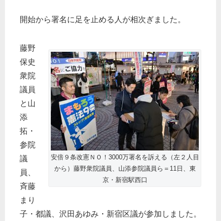
開始から署名に足を止める人が相次ぎました。
藤野
保史
衆院
議員
と山
添
拓・
参院
安倍９条改憲ＮＯ！3000万署名を訴える（左２人目
議
から）藤野衆院議員、山添参院議員ら＝11日、東
員、
京・新宿駅西口
斉藤
まり
子・都議、沢田あゆみ・新宿区議が参加しました。