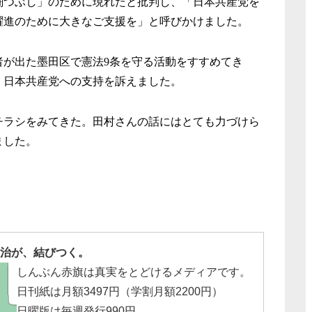
闘つぶし」のために現れたと批判し、「
日本共産党を
躍進のために大きなご支援を」と呼びかけました。
者が出た墨田区で憲法
9
条を守る活動をすすめてき
く日本共産党への支持を訴えました。
チラシをみてきた。
田村さんの話にはとても力づけら
ました。
治が、結びつく。
しんぶん赤旗は真実をとどけるメディアです。
日刊紙は月額3497円（学割月額2200円）
日曜版は毎週発行990円