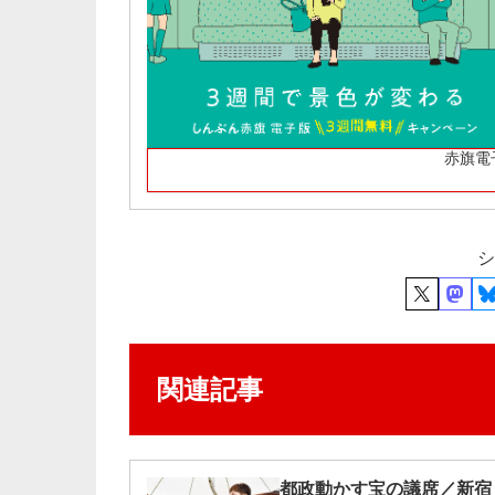
赤旗電
シ
関連記事
都政動かす宝の議席／新宿