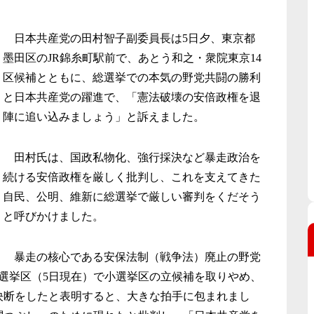
日本共産党の田村智子副委員長は
5
日夕、東京都
墨田区の
JR
錦糸
町駅前で、あとう和之・衆院東京
14
区候補とともに、
総選挙での本気の野党共闘の勝利
と日本共産党の躍進で、「
憲法破壊の安倍政権を退
陣に追い込みましょう」と訴えました。
田村氏は、国政私物化、
強行採決など暴走政治を
続ける安倍政権を厳しく批判し、
これを支えてきた
自民、公明、
維新に総選挙で厳しい審判をくだそう
と呼びかけました。
暴走の核心である安保法制（戦争法）
廃止の野党
選挙区（
5
日現在）で小選挙区の立候補を取りやめ、
決断をしたと表明する
と、大きな拍手に包まれまし