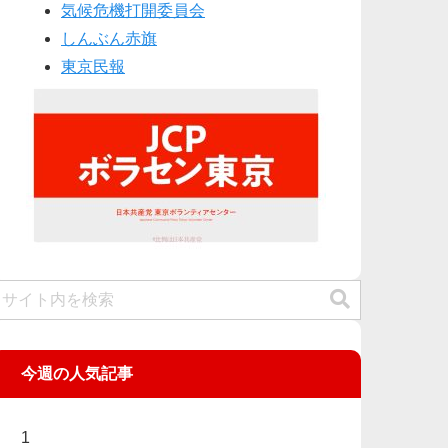
気候危機打開委員会
しんぶん赤旗
東京民報
今週の人気記事