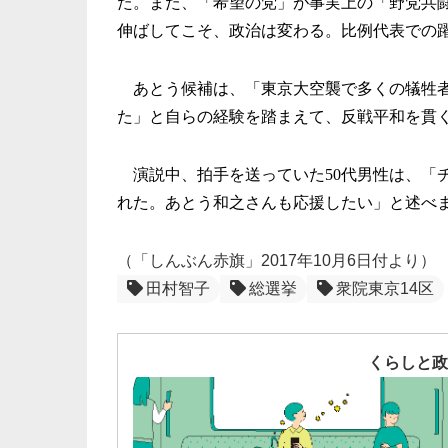
た。また、「希望の党」が事実上の「
野党共
伸ばしてこそ、政治は変わる。
比例代表での
あとう候補は、「東京大空襲で多くの犠牲
た」と自らの経験を踏まえて、
反戦平和を貫
演説中、拍手を送っていた
50
代男性は、「
れた。
あとう和之さんも応援したい」と述べ
（「しんぶん赤旗」2017年10月6日付より）
田村智子
総選挙
衆院東京14区
くらしと政