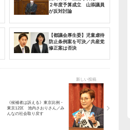
２年度予算成立 山添議員
が反対討論
【都議会厚生委】児童虐待
防止条例案を可決／共産党
修正案は否決 ​
《候補者は訴える》東京比例・
東京12区 池内さおりさん／み
んなの社会取り戻す