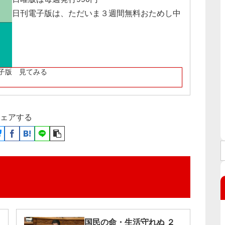
日刊電子版は、ただいま３週間無料おためし中
子版 見てみる
ェアする
国民の命・生活守れぬ ２