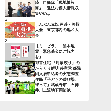
陸上自衛隊「現地情報
隊」 違法な個人情報収
集やめよ
しんぶん赤旗 囲碁・将棋
大会 東京都内の地区大
会
【ミニビラ】「熊本地
震・緊急募金にご協力
を」
都営住宅 「対象絞り」の
からくり解明 共産党 都議
団入居申込者の実態調査
住民「子どもの遊び場、
守って」武蔵野市 石神
井川上流地下調節池