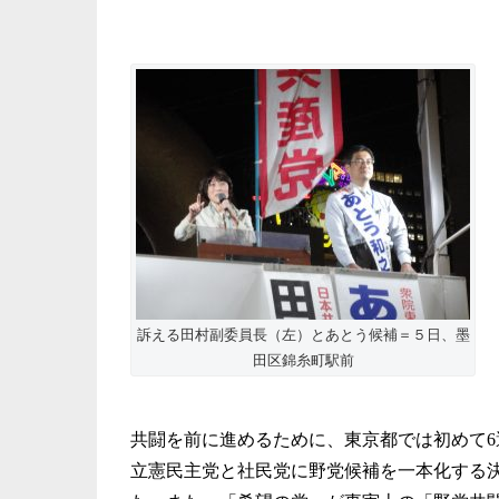
訴える田村副委員長（左）とあとう候補＝５日、墨
田区錦糸町駅前
共闘を前に進めるために、東京都では初めて
6
立憲民主党と社民党に野党候補を一本化する