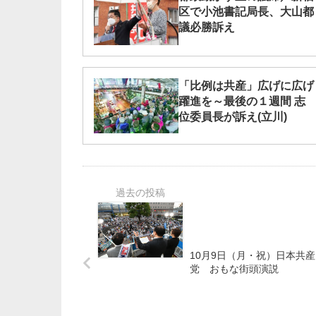
区で小池書記局長、大山都
議必勝訴え
「比例は共産」広げに広げ
躍進を～最後の１週間 志
位委員長が訴え(立川)
10月9日（月・祝）日本共産
党 おもな街頭演説