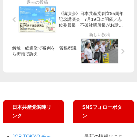
都
／
の
民
羽
力
《講演会》日本共産党創立95周年
の
田
で
記念講演会 7月19日に開催／志
会
新
コ
位委員長・不破社研所長がお話し
が
航
ロ
ます
組
路
ナ
織
検
対
委
解散・総選挙で審判を 曽根都議
討
策
ら街頭で訴え
に
会
要
レ
宮
望
ク
本
で
徹
判
衆
明
院
議
員
日本共産党関連リ
SNSフォローボタ
ンク
ン
JCP TOKYO チャ
最新の情報はこち