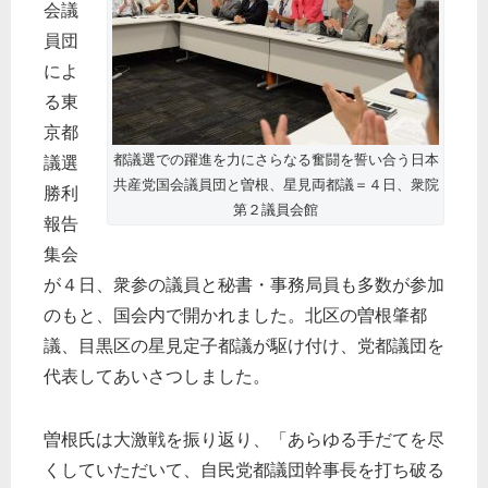
会議
員団
によ
る東
京都
都議選での躍進を力にさらなる奮闘を誓い合う日本
議選
共産党国会議員団と曽根、星見両都議＝４日、衆院
勝利
第２議員会館
報告
集会
が４日、衆参の議員と秘書・事務局員も多数が参加
のもと、国会内で開かれました。北区の曽根肇都
議、目黒区の星見定子都議が駆け付け、党都議団を
代表してあいさつしました。
曽根氏は大激戦を振り返り、「あらゆる手だてを尽
くしていただいて、自民党都議団幹事長を打ち破る