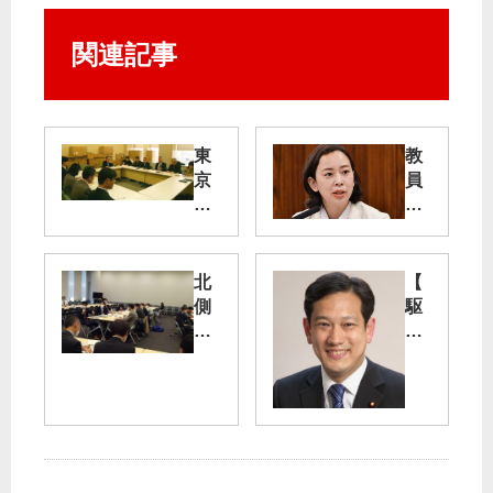
関連記事
東
教
京
員
五
の
輪
時
施
間
設
外
北
【
新
勤
側
駆
設
務
進
け
計
は
入
あ
画
労
避
る
変
働
け
記
更
時
ら
】
を
間
れ
科
ず
学