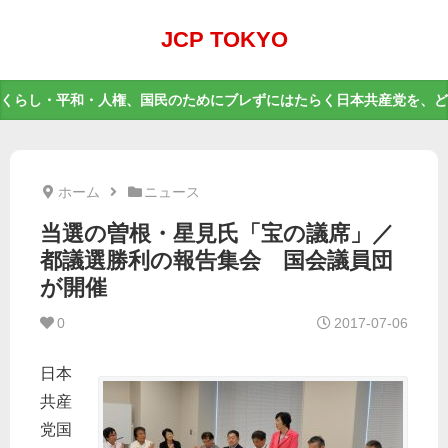
JCP TOKYO
くらし・平和・人権、国民のためにブレずにはたらく日本共産党を、ど
ホーム
ニュース
当選の曽根・星見氏「宝の議席」／
都議選勝利の報告集会 国会議員団
が開催
0
2017-07-06
日本
共産
党国