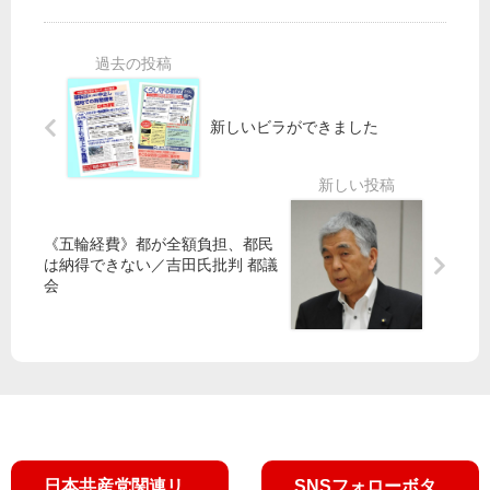
月
守
へ
議
３
ろ
各
会
日
う
地
議
（
！
で
員
日
笠
演
選
新しいビラができました
）
井
説
挙
山
亮
会
添
衆
／
日
拓
院
市
本
政
議
田
共
《五輪経費》都が全額負担、都民
策
員
忠
産
は納得できない／吉田氏批判 都議
委
ら
義
党
会
員
参
副
の
長
加
委
主
が
員
な
NH
長
街
K
～
頭
「
暮
演
憲
ら
説
法
し
日本共産党関連リ
SNSフォローボタ