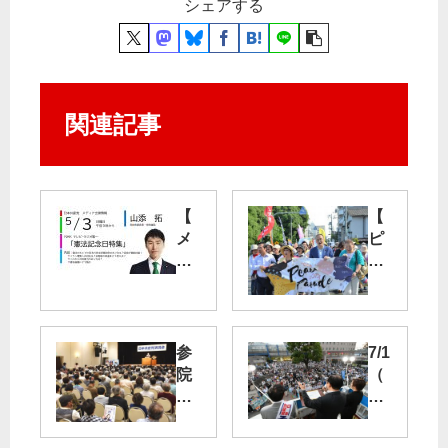
シェアする
関連記事
【
【
メ
ピ
デ
ー
ィ
ス
ア
パ
出
レ
演
ー
参
7/1
】
ド
院
（
あ
】
選
土
す
憲
勝
）
５
法
利
都