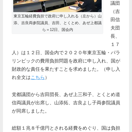
議団
（吉
東京五輪経費負担で政府に申し入れる（左から）山
田信
添、吉良両参院議員、吉田、とくとめ、あぜ上都議
夫団
ら＝12日、国会内
長、
１７
人）は１２日、国会内で２０２０年東京五輪・パラ
リンピックの費用負担問題を政府に申し入れ、国が
財政的な責任を果たすことを求めました。（申し入
れ全文は
こちら
）
党都議団から吉田団長、あぜ上三和子、とくとめ道
信両議員が出席し、山添拓、吉良よし子両参院議員
が同席しました。
総額１兆８千億円とされる経費をめぐり、国は負担