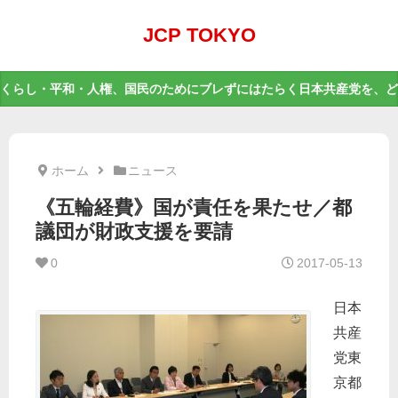
JCP TOKYO
くらし・平和・人権、国民のためにブレずにはたらく日本共産党を、ど
ホーム
ニュース
《五輪経費》国が責任を果たせ／都
議団が財政支援を要請
0
2017-05-13
日本
共産
党東
京都