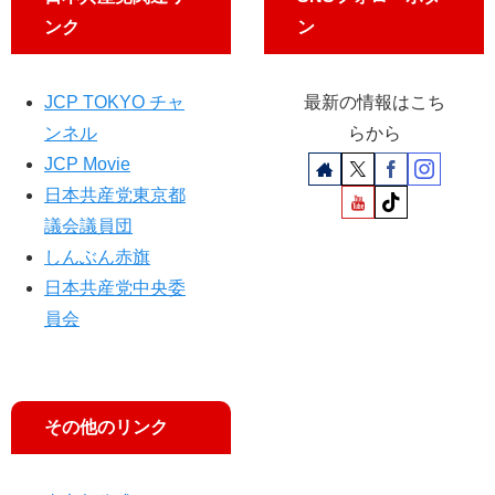
記
守
ンク
ン
念
る
日
提
特
案
集
JCP TOKYO チャ
最新の情報はこち
に
」
拍
ンネル
らから
に
手
JCP Movie
出
日本共産党東京都
席
し
議会議員団
ま
しんぶん赤旗
す
日本共産党中央委
員会
その他のリンク