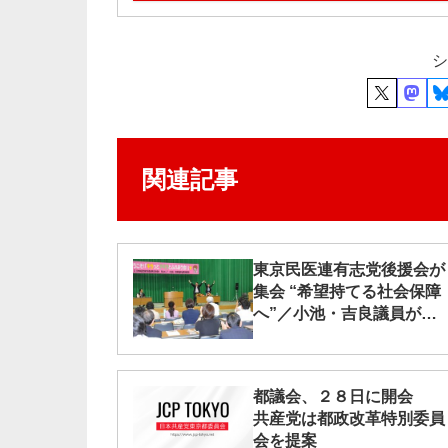
シ
関連記事
東京民医連有志党後援会が
集会 “希望持てる社会保障
へ”／小池・吉良議員が出
席
都議会、２８日に開会
共産党は都政改革特別委員
会を提案