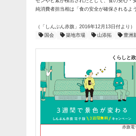
ゼンやヒ素が検出されたとして、食の安心・
純消費者担当相は「食の安全が確保されるよ
（「しんぶん赤旗」2016年12月13日付より）
国会
築地市場
山添拓
豊洲
くらしと政
赤旗電