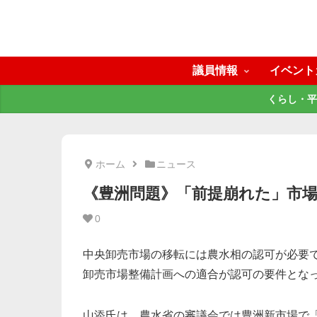
議員情報
イベント
くらし・平
ホーム
ニュース
《豊洲問題》「前提崩れた」市
0
中央卸売市場の移転には農水相の認可が必要
卸売市場整備計画への適合が認可の要件とな
山添氏は、農水省の審議会では豊洲新市場で