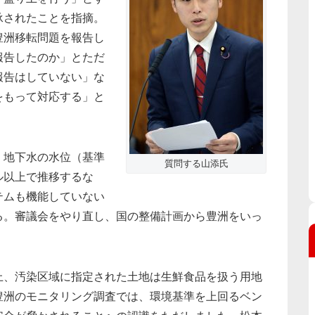
承されたことを指摘。
豊洲移転問題を報告し
報告したのか」とただ
報告はしていない」な
をもって対応する」と
。地下水の水位（基準
質問する山添氏
ル以上で推移するな
テムも機能していない
る。審議会をやり直し、国の整備計画から豊洲をいっ
上、汚染区域に指定された土地は生鮮食品を扱う用地
豊洲のモニタリング調査では、環境基準を上回るベン