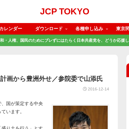
JCP TOKYO
カレンダー
ダウンロード
各種申し込み
東京
和・人権、国民のためにブレずにはたらく日本共産党を、どうか応援し
場計画から豊洲外せ／参院委で山添氏
2016-12-14
で、国が策定する中央
っています。
「盛り土を行う」とす