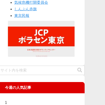
気候危機打開委員会
しんぶん赤旗
東京民報
今週の人気記事