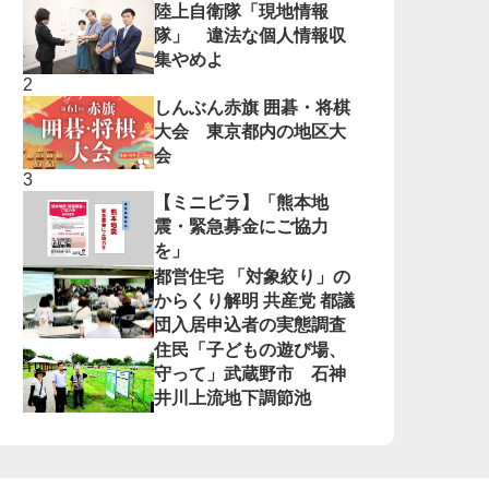
陸上自衛隊「現地情報
隊」 違法な個人情報収
集やめよ
しんぶん赤旗 囲碁・将棋
大会 東京都内の地区大
会
【ミニビラ】「熊本地
震・緊急募金にご協力
を」
都営住宅 「対象絞り」の
からくり解明 共産党 都議
団入居申込者の実態調査
住民「子どもの遊び場、
守って」武蔵野市 石神
井川上流地下調節池