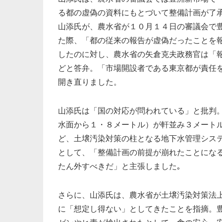
る都の虚偽の資料にもとづいて整備計画が了
山添氏が、農水省が１０月１４日の審議会で
た際、「都の従来の報告が虚偽だったことを
したのに対し、農水省の矢倉克夫政務官は「
どと答弁。「市場開設者である東京都が責任
開き直りました。
山添氏は「国の対応が問われている」と批判
水面から１・８メートル）が軒並み３メート
ど、土壌汚染対策の柱となる地下水管理シス
として、「整備計画の前提が崩れたことにな
たん外すべきだ」と主張しました｡
さらに、山添氏は、農水省が土壌汚染対策法
に「想定し得ない」としてきたことを指摘。