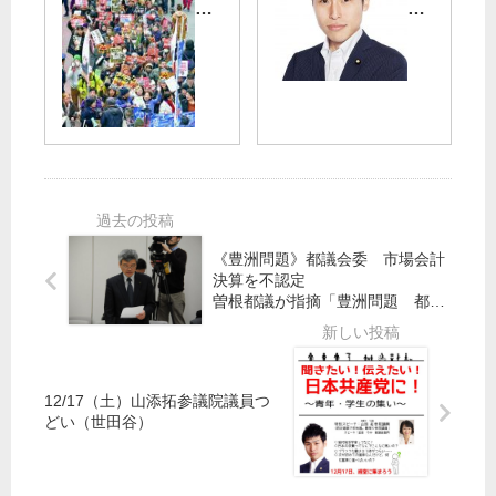
倍
春
軽
市
政
随
減
政
権
想
を
に
退
】
共
陣
山
産
デ
添
党
モ
拓
都
】
参
議
安
院
団
倍
議
が
政
員
条
《豊洲問題》都議会委 市場会計
権
／
決算を不認定
例
退
か
曽根都議が指摘「豊洲問題 都民
提
欺いた」
陣
つ
案
今
て
年
な
こ
い
12/17（土）山添拓参議院議員つ
そ
年
どい（世田谷）
／
明
全
け
国