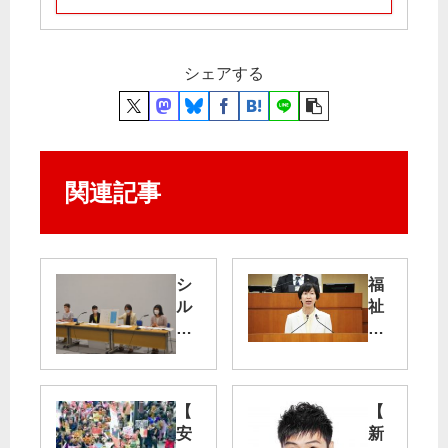
シェアする
関連記事
シ
福
ル
祉
バ
増
ー
進
パ
・
ス
透
【
【
負
明
安
新
担
な