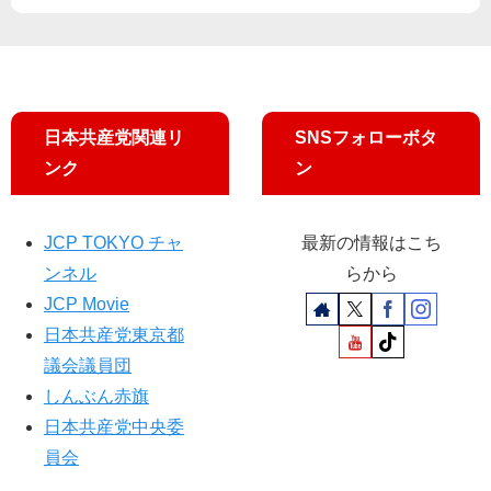
で
行
動
新
宿
日本共産党関連リ
SNSフォローボタ
で
30
ンク
ン
00
人
JCP TOKYO チャ
最新の情報はこち
ンネル
らから
JCP Movie
日本共産党東京都
議会議員団
しんぶん赤旗
日本共産党中央委
員会