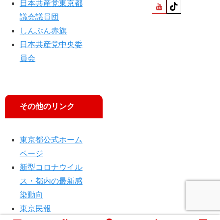
日本共産党東京都
」
田
議会議員団
村
しんぶん赤旗
副
日本共産党中央委
委
員会
員
長
イ
ン
タ
その他のリンク
ビ
ュ
ー
東京都公式ホーム
／
ページ
俳
優
新型コロナウイル
・
ス・都内の最新感
成
染動向
田
東京民報
凌