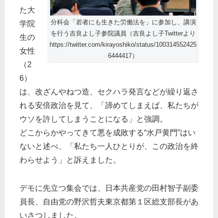
た大
分科会「若者にも生きた労働法を」に参加し、講演
学院
を行う吉良よし子参院議員（吉良よし子Twitterより
生の
https://twitter.com/kirayoshiko/status/100314552425
女性
6444417）
（2
6）
は、改ざんやねつ造、セクハラ発言などが繰り返さ
れる安倍政治を見て、「諦めてしまえば、私たちが
ウソを許してしまうことになる」と強調。
どこからかやってきて悪を成敗する“水戸黄門”はい
ないと述べ、「私たち一人ひとりが、この政治を終
わらせよう」と訴えました。
デモに先立つ集会では、日本共産党の田村智子副委
員長、自由党の野沢哲夫東京都第１区総支部長があ
いさつしました。