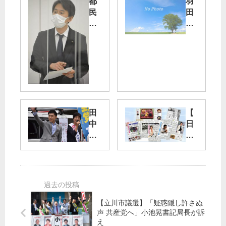
都
羽
民
田
の
事
請
故
願
具
採
体
択
的
せ
再
よ
発
／
防
田
【
白
止
中
日
石
求
と
曜
都
め
も
版
議
よ
子
15
、
候
日
病
補
号
院
（
】
独
北
乱
【立川市議選】「疑惑隠し許さぬ
法
声 共産党へ」小池晃書記局長が訴
多
暴
え
化
摩
な