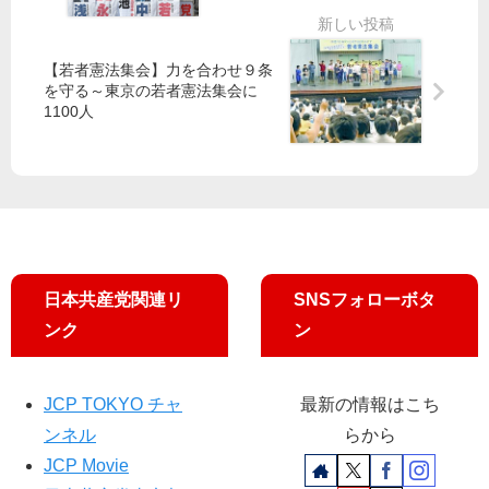
批
３
病
判
区
院
）
再
【若者憲法集会】力を合わせ９条
を守る～東京の若者憲法集会に
の
編
1100人
議
統
席
合
奪
に
還
ノ
必
ー
ず
／
「“
桜”
日本共産党関連リ
SNSフォローボタ
逃
ンク
ン
げ
切
り
許
JCP TOKYO チャ
最新の情報はこち
さ
ンネル
らから
な
JCP Movie
い