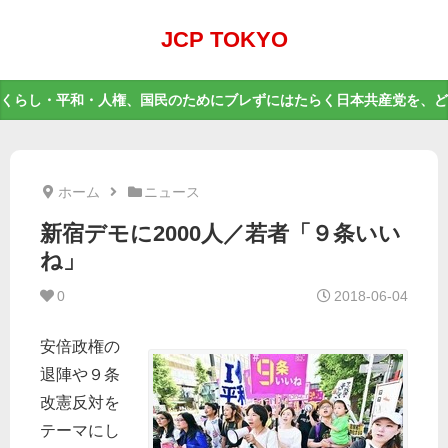
JCP TOKYO
くらし・平和・人権、国民のためにブレずにはたらく日本共産党を、ど
ホーム
ニュース
新宿デモに2000人／若者「９条いい
ね」
0
2018-06-04
安倍政権の
退陣や９条
改憲反対を
テーマにし