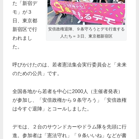
た「新宿デ
モ」が３
日、東京都
新宿区で行
安倍政権退陣、９条守ろうとデモ行進する
人たち＝３日、東京都新宿区
われまし
た。
呼びかけたのは、若者憲法集会実行委員会と「未来
のための公共」です。
全国各地から若者を中心に2000人（主催者発表）
が参加し、「安倍政権から９条守ろう」「安倍政権
は今すぐ退陣」とコールしました。
デモは、２台のサウンドカーやドラム隊を先頭に行
進。参加者は「憲法守れ」「９条いいね」などが書