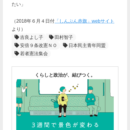
たい」
（2018年６月４日付
「しんぶん赤旗」webサイト
より）
吉良よし子
田村智子
安倍９条改憲ＮＯ
日本民主青年同盟
若者憲法集会
くらしと政治が、結びつく。