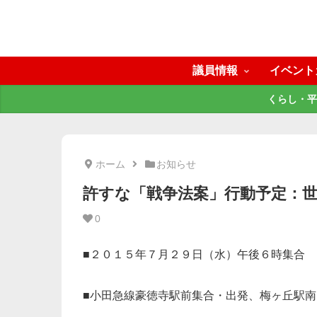
議員情報
イベント
くらし・平
ホーム
お知らせ
許すな「戦争法案」行動予定：
0
■２０１５年７月２９日（水）午後６時集合
■小田急線豪徳寺駅前集合・出発、梅ヶ丘駅