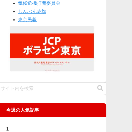
気候危機打開委員会
しんぶん赤旗
東京民報
今週の人気記事