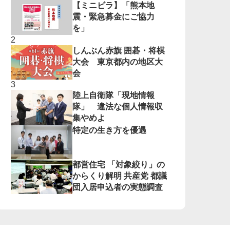
【ミニビラ】「熊本地
震・緊急募金にご協力
を」
しんぶん赤旗 囲碁・将棋
大会 東京都内の地区大
会
陸上自衛隊「現地情報
隊」 違法な個人情報収
集やめよ
特定の生き方を優遇
都営住宅 「対象絞り」の
からくり解明 共産党 都議
団入居申込者の実態調査