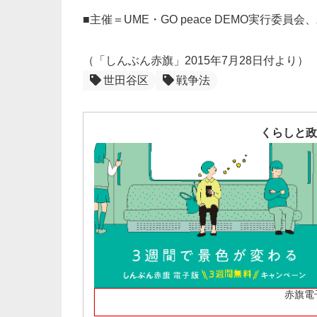
■主催＝UME・GO peace DEMO実行委
（「しんぶん赤旗」2015年7月28日付より）
世田谷区
戦争法
くらしと政
赤旗電